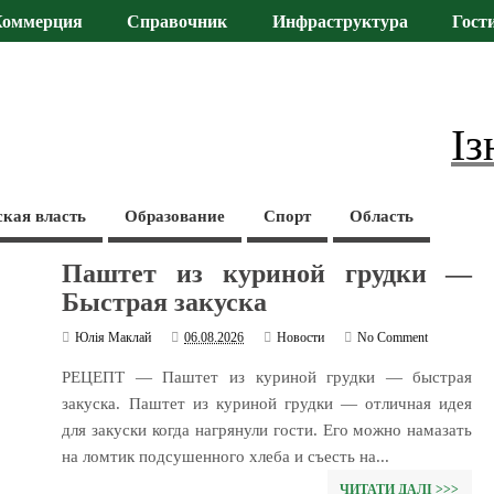
Коммерция
Справочник
Инфраструктура
Гост
Із
ская власть
Образование
Спорт
Область
Паштет из куриной грудки —
Быстрая закуска
Юлія Маклай
06.08.2026
Новости
No Comment
РЕЦЕПТ — Паштет из куриной грудки — быстрая
закуска. Паштет из куриной грудки — отличная идея
для закуски когда нагрянули гости. Его можно намазать
на ломтик подсушенного хлеба и съесть на...
ЧИТАТИ ДАЛІ >>>