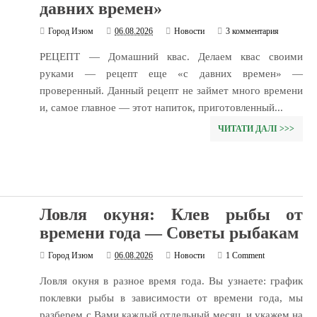
давних времен»
Город Изюм
06.08.2026
Новости
3 комментария
РЕЦЕПТ — Домашний квас. Делаем квас своими
руками — рецепт еще «с давних времен» —
проверенный. Данный рецепт не займет много времени
и, самое главное — этот напиток, приготовленный...
ЧИТАТИ ДАЛІ >>>
Ловля окуня: Клев рыбы от
времени года — Советы рыбакам
Город Изюм
06.08.2026
Новости
1 Comment
Ловля окуня в разное время года. Вы узнаете: график
поклевки рыбы в зависимости от времени года, мы
разберем с Вами каждый отдельный месяц, и укажем на