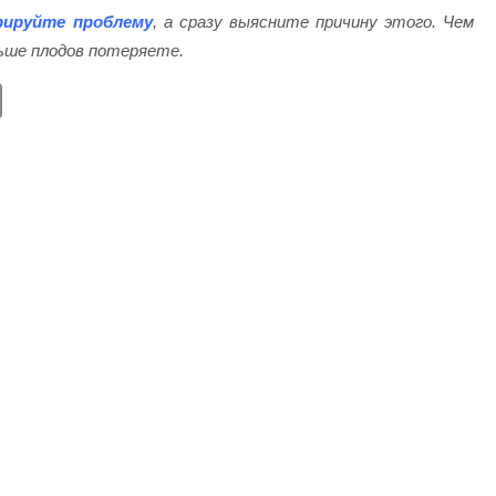
рируйте проблему
, а сразу выясните причину этого. Чем
ьше плодов потеряете.
E
m
ail