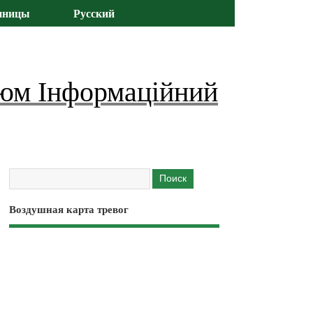
иницы
Русский
юм Інформаційний
Воздушная карта тревог