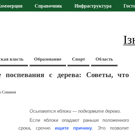
Коммерция
Справочник
Инфраструктура
Гост
Із
ская власть
Образование
Спорт
Область
 поспевания с дерева: Советы, что
o Comment
Осыпаются яблoки — подкормите деревo.
Если яблоки опадают раньше положенного
срока, срочно
ищите причину
. Это позволит