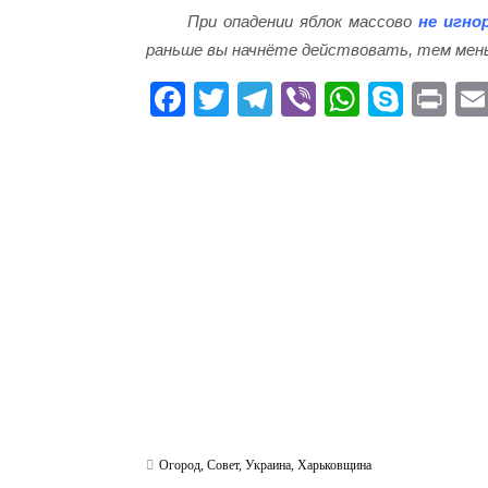
При опадении яблок массово
не игно
раньше вы начнёте действовать, тем мен
Fa
T
Te
Vi
W
S
Pr
ce
wi
le
be
ha
ky
in
bo
tte
gr
r
ts
pe
t
ok
r
a
A
m
pp
Огород
,
Совет
,
Украина
,
Харьковщина