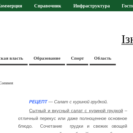
Коммерция
Справочник
Инфраструктура
Гост
Із
ская власть
Образование
Спорт
Область
 Comment
РЕЦЕПТ
— Салат с куриной грудкой.
Сытный и вкусный салат с куриной грудкой
–
отличный перекус или даже полноценное основное
блюдо.
Сочетание грудки и свежих овощей