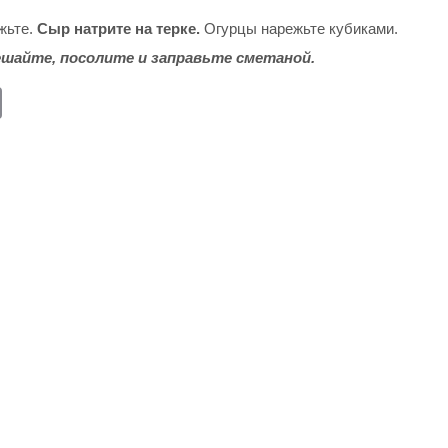
жьте.
Сыр натрите на терке.
Огурцы нарежьте кубиками.
шайте, посолите и заправьте сметаной.
E
m
ail