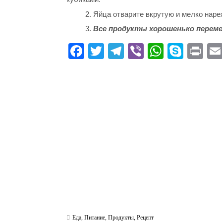
2. Яйца отварите вкрутую и мелко наре
3.
Все продукты хорошенько переме
Fa
T
Te
Vi
W
S
Pr
ce
wi
le
be
ha
ky
in
bo
tte
gr
r
ts
pe
t
ok
r
a
A
m
pp
Еда
,
Питание
,
Продукты
,
Рецепт