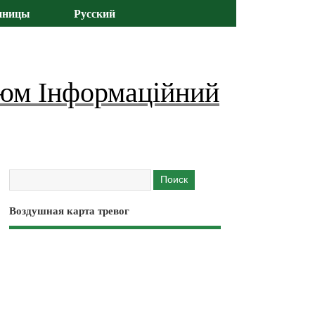
иницы
Русский
юм Інформаційний
Воздушная карта тревог