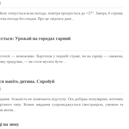
6
оні очікується ясна погода, повітря прогріється до +37°. Завтра, 6 серпня,
отна погода без опадів. Про це свідчать дані...
ується: Урожай на городах гарний
артоплі — неможливо. Картопля у першій страві, чи на гарнір — смажена,
 яку придумає, — на столі мусить бути. ...
я навіть дитина. Спробуй
6
вдання: більшість не помічають підступу. Ось добірка популярних логічних
різного типу. Кожне завдання супроводжується ілюстрацією, умовою та
и могли...
і на зиму