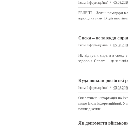
Ізюм Інформаційний
05.08.202
РЕЦЕПТ – Зелені помідори в ад
аджиці на зиму. В цій заготівлі
Спека – це завжди спра
Ізюм Інформаційний
05.08.202
Ні, відчуття спраги в спеку 
здоров’я. Спрага — це запізніл
Куда попали російські 
Ізюм Інформаційний
05.08.202
Оперативна інформація по Із
пише Ізюм Інформаційний. У м
пошкодження...
Як допомогти військов