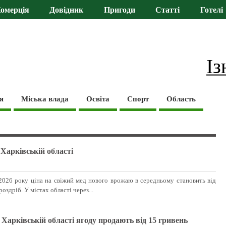
омерція
Довідник
Пригоди
Статті
Готелі
Із
я
Міська влада
Освіта
Спорт
Область
 Харківській області
6
 2026 року ціна на свіжий мед нового врожаю в середньому становить від
роздріб. У містах області через...
арківській області ягоду продають від 15 гривень