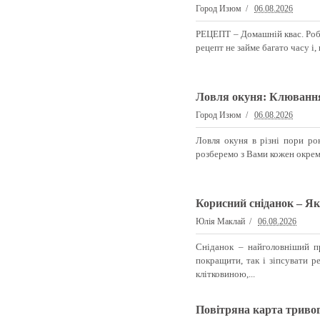
Город Изюм
06.08.2026
РЕЦЕПТ – Домашній квас. Роби
рецепт не займе багато часу і,
Ловля окуня: Клювання
Город Изюм
06.08.2026
Ловля окуня в різні пори ро
розберемо з Вами кожен окреми
Корисний сніданок – Як
Юлія Маклай
06.08.2026
Сніданок – найголовніший п
покращити, так і зіпсувати р
клітковиною,...
Повітряна карта тривог