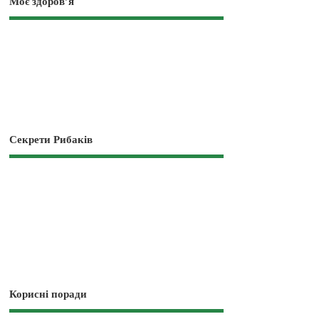
Моє здоров’я
Секрети Рибаків
Корисні поради