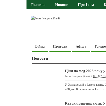
Головна
Новини
Про Ізюм
К
Війна
Пригоди
Афіша
Галере
Новости
Ціни на мед 2026 року у
Ізюм Інформаційний
06.08.202
У Харківській області влітку
280 до 600 гривень за 1 літр у 
Кавуни дешевшають. У Х