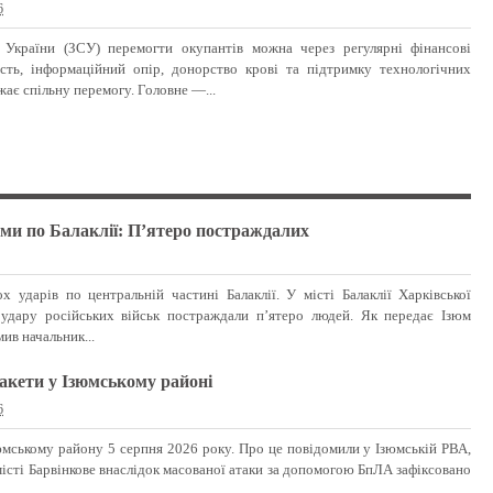
6
України (ЗСУ) перемогти окупантів можна через регулярні фінансові
ість, інформаційний опір, донорство крові та підтримку технологічних
жає спільну перемогу. Головне —...
ми по Балаклії: П’ятеро постраждалих
6
ох ударів по центральній частині Балаклії. У місті Балаклії Харківської
 удару російських військ постраждали п’ятеро людей. Як передає Ізюм
ив начальник...
ракети у Ізюмському районі
6
юмському району 5 серпня 2026 року. Про це повідомили у Ізюмській РВА,
істі Барвінкове внаслідок масованої атаки за допомогою БпЛА зафіксовано