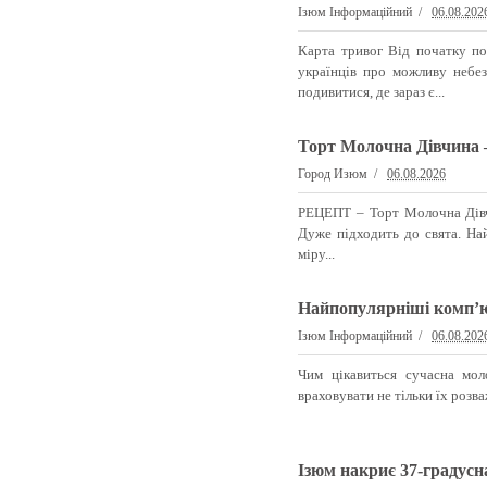
Ізюм Інформаційний
06.08.202
Карта тривог Від початку по
українців про можливу небез
подивитися, де зараз є...
Торт Молочна Дівчина –
Город Изюм
06.08.2026
РЕЦЕПТ – Торт Молочна Дівчи
Дуже підходить до свята. На
міру...
Найпопулярніші комп’юте
Ізюм Інформаційний
06.08.202
Чим цікавиться сучасна мо
враховувати не тільки їх розва
Ізюм накриє 37-градусн