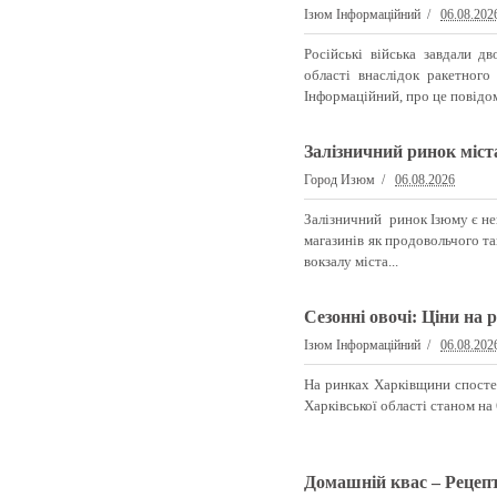
Ізюм Інформаційний
06.08.202
Російські війська завдали дв
області внаслідок ракетного
Інформаційний, про це повідом
Залізничний ринок міст
Город Изюм
06.08.2026
Залізничний ринок Ізюму є нев
магазинів як продовольчого та
вокзалу міста...
Сезонні овочі: Ціни на 
Ізюм Інформаційний
06.08.202
На ринках Харківщини спостер
Харківської області станом на 
Домашній квас – Рецепт