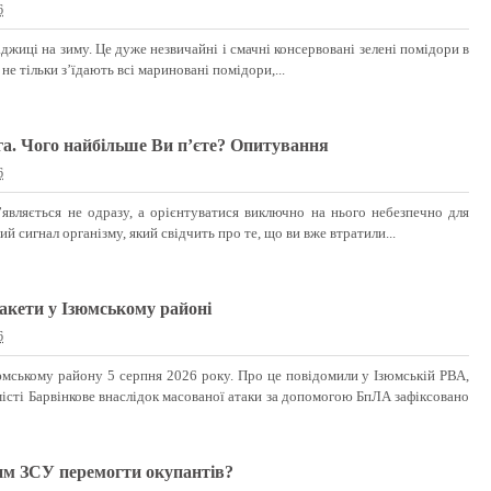
6
жиці на зиму. Це дуже незвичайні і смачні консервовані зелені помідори в
 не тільки з’їдають всі мариновані помідори,...
га. Чого найбільше Ви п’єте? Опитування
6
з’являється не одразу, а орієнтуватися виключно на нього небезпечно для
ий сигнал організму, який свідчить про те, що ви вже втратили...
ракети у Ізюмському районі
6
юмському району 5 серпня 2026 року. Про це повідомили у Ізюмській РВА,
істі Барвінкове внаслідок масованої атаки за допомогою БпЛА зафіксовано
им ЗСУ перемогти окупантів?