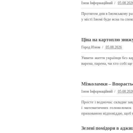
Ізюм Інформаційний
05.08.202
Протягом дня в Ізюмському рай
у місті Ізюмі буде ясна та спек
Ціна на картоплю зниж
Город Изюм
05.08.2026
Уявити життя українця без к
варена, парена, чи хто собі ще
Мізколамки – Впораєтьс
Ізюм Інформаційний
05.08.202
Просте і водночас складне за
і математичних головоломок 
прихованою відповіддю, щоб в
Зелені помідори в аджиц