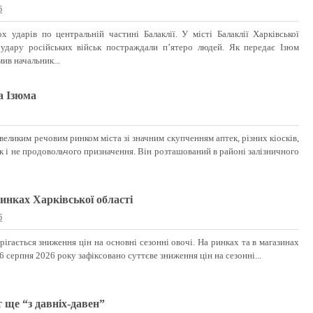
6
ох ударів по центральній частині Балаклії. У місті Балаклії Харківської
 удару російських військ постраждали п’ятеро людей. Як передає Ізюм
ив начальник...
а Ізюма
еликим речовим ринком міста зі значним скупченням аптек, різних кіосків,
к і не продовольчого призначення. Він розташований в районі залізничного
ринках Харківської області
6
ігається зниження цін на основні сезонні овочі. На ринках та в магазинах
6 серпня 2026 року зафіксовано суттєве зниження цін на сезонні...
 ще “з давніх-давен”