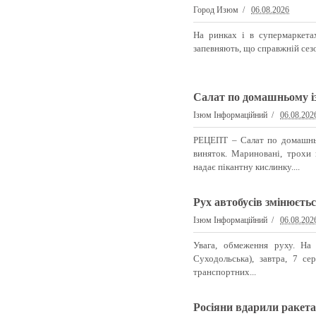
Город Изюм
06.08.2026
На ринках і в супермаркета
запевняють, що справжній сезо
Салат по домашньому із
Ізюм Інформаційний
06.08.202
РЕЦЕПТ – Салат по домашньом
виняток. Мариновані, трохи 
надає пікантну кислинку....
Рух автобусів змінюєть
Ізюм Інформаційний
06.08.202
Увага, обмеження руху. На
Суходольська), завтра, 7 с
транспортних...
Росіяни вдарили ракета