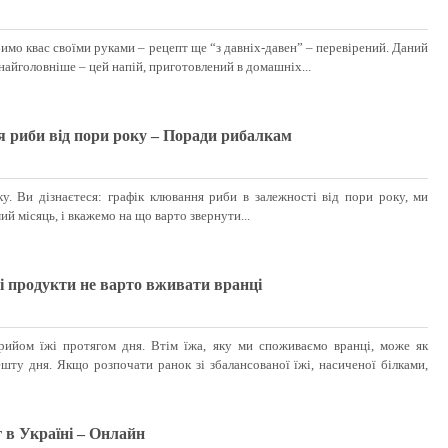
мо квас своїми руками – рецепт ще “з давніх-давен” – перевірений. Даний
 найголовніше – цей напій, приготовлений в домашніх...
 риби від пори року – Поради рибалкам
ку. Ви дізнаєтеся: графік клювання риби в залежності від пори року, ми
й місяць, і вкажемо на що варто звернути...
і продукти не варто вживати вранці
рийом їжі протягом дня. Втім їжа, яку ми споживаємо вранці, може як
ешту дня. Якщо розпочати ранок зі збалансованої їжі, насиченої білками,
 в Україні – Онлайн