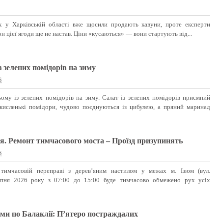
х у Харківській області вже щосили продають кавуни, проте експерти
н цієї ягоди ще не настав. Ціни «кусаються» — вони стартують від...
 зелених помідорів на зиму
6
у із зелених помідорів на зиму. Салат із зелених помідорів приємний
кисленькі помідори, чудово поєднуються із цибулею, а пряний маринад
ся. Ремонт тимчасового моста – Проїзд призупинять
6
 тимчасовій переправі з дерев’яним настилом у межах м. Ізюм (вул.
ерпня 2026 року з 07:00 до 15:00 буде тимчасово обмежено рух усіх
ми по Балаклії: П’ятеро постраждалих