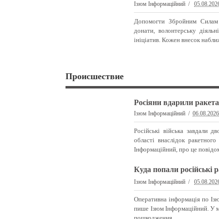
Ізюм Інформаційний
05.08.202
Допомогти Збройним Силам 
донати, волонтерську діяльн
ініціатив. Кожен внесок набли
Происшествие
Росіяни вдарили ракета
Ізюм Інформаційний
06.08.202
Російські війська завдали дв
області внаслідок ракетного
Інформаційний, про це повідом
Куда попали російські 
Ізюм Інформаційний
05.08.202
Оперативна інформація по Із
пише Ізюм Інформаційний. У м
пошкодження...