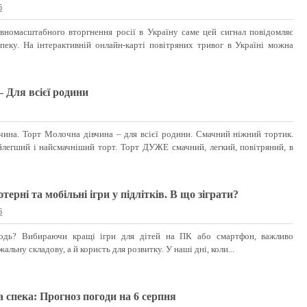
6
вномасштабного вторгнення росії в Україну саме цей сигнал повідомляє
пеку. На інтерактивній онлайн-карті повітряних тривог в Україні можна
 Для всієї родини
на. Торт Молочна дівчина – для всієї родини. Смачний ніжний тортик.
йлегший і найсмачніший торт. Торт ДУЖЕ смачний, легкий, повітряний, в
рні та мобільні ігри у підлітків. В що зіграти?
6
лодь? Вибираючи кращі ігри для дітей на ПК або смартфон, важливо
жальну складову, а й користь для розвитку. У наші дні, коли...
а спека: Прогноз погоди на 6 серпня