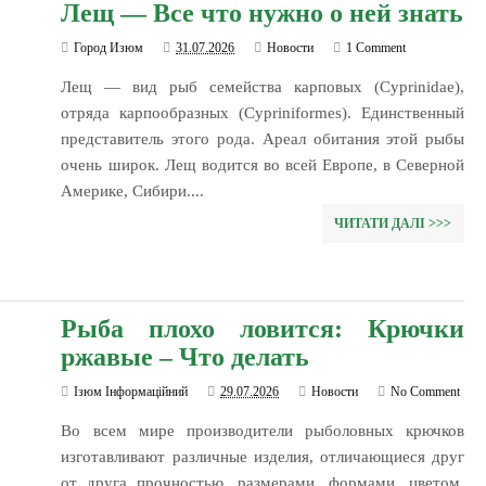
Лещ — Все что нужно о ней знать
Город Изюм
31.07.2026
Новости
1 Comment
Лещ — вид рыб семейства карповых (Cyprinidae),
отряда карпообразных (Cypriniformes). Единственный
представитель этого рода. Ареал обитания этой рыбы
очень широк. Лещ водится во всей Европе, в Северной
Америке, Сибири....
ЧИТАТИ ДАЛІ >>>
Рыба плохо ловится: Крючки
ржавые – Что делать
Ізюм Інформаційний
29.07.2026
Новости
No Comment
Во всем мире производители рыболовных крючков
изготавливают различные изделия, отличающиеся друг
от друга прочностью, размерами, формами, цветом.