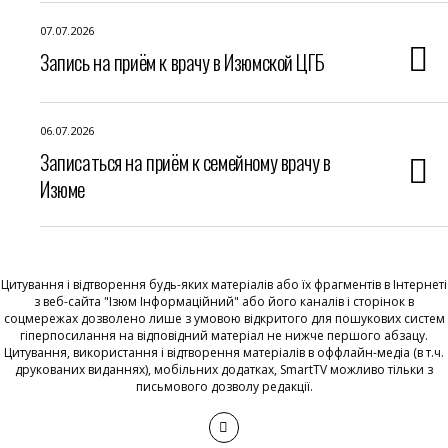
07.07.2026
Запись на приём к врачу в Изюмской ЦГБ
06.07.2026
Записаться на приём к семейному врачу в
Изюме
Цитування і відтворення будь-яких матеріалів або їх фрагментів в Інтернеті
з веб-сайта "Ізюм Інформаційний" або його каналів і сторінок в
соцмережах дозволено лише з умовою відкритого для пошукових систем
гіперпосилання на відповідний матеріал не нижче першого абзацу.
Цитування, використання і відтворення матеріалів в оффлайн-медіа (в т.ч.
друкованих виданнях), мобільних додатках, SmartTV можливо тільки з
письмового дозволу редакції.