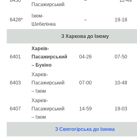
6430
–
12-49
Пасажирський
Ізюм-
6428*
–
19-18
Шебелінка
З Харкова до Ізюму
Харків-
6401
Пасажирський
04-26
07-50
– Букіно
Харків-
6403
Пасажирський
07-00
10-48
– Ізюм
Харків-
6407
Пасажирський
14-59
19-03
– Ізюм
З Святогірська до Ізюма