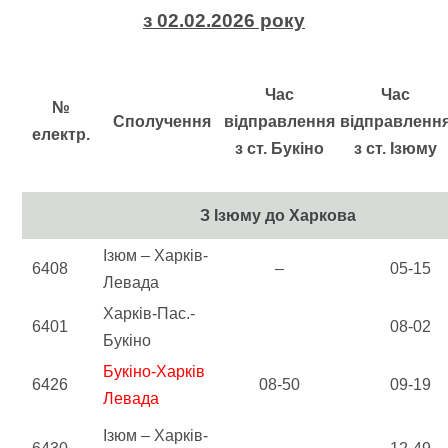
з 02.02.2026 року
Час
Час
№
Сполучення
відправлення
відправленн
електр.
з ст. Букіно
з ст. Ізюму
З Ізюму до Харкова
Ізюм – Харків-
6408
–
05-15
Левада
Харків-Пас.-
6401
08-02
Букіно
Букіно-Харків
6426
08-50
09-19
Левада
Ізюм – Харків-