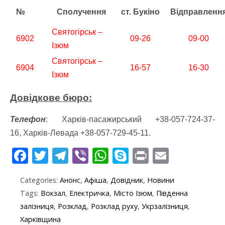
№
Сполучення
ст. Букіно
Відправленн
Святогірськ –
6902
09-26
09-00
Ізюм
Святогірськ –
6904
16-57
16-30
Ізюм
Довідкове бюро:
Телефон
:
Харків-пасажирський +38-057-724-37-
16,
Харків-Левада +38-057-729-45-11.
F
T
T
Vi
W
S
Pr
E
ac
w
el
b
h
k
in
m
Categories:
Анонс
,
Афіша
,
Довідник
,
Новини
e
itt
e
er
at
y
t
ai
Tags:
Вокзал
,
Електричка
,
Місто Ізюм
,
Південна
b
er
gr
s
p
l
залізниця
,
Розклад
,
Розклад руху
,
Укрзалізниця
,
o
a
A
e
Харківщина