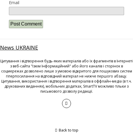
Email
News UKRAINE
Цитування і відтворення будь-яких матеріалів або їх фрагментів в Інтернеті
з веб-сайта "Ізюм Інформаційний" або його каналів і сторінок в
соцмережах дозволено лише з умовою відкритого для пошукових систем
гіперпосилання на відповідний матеріал не нижче першого абзацу.
Цитування, використання і відтворення матеріалів в оффлайн-медіа (в т.ч.
друкованих виданнях), мобільних додатках, SmartTV можливо тільки з
письмового дозволу редакції.
Back to top