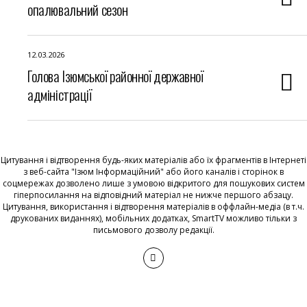
опалювальний сезон
12.03.2026
Голова Ізюмської районної державної
адміністрації
Цитування і відтворення будь-яких матеріалів або їх фрагментів в Інтернеті
з веб-сайта "Ізюм Інформаційний" або його каналів і сторінок в
соцмережах дозволено лише з умовою відкритого для пошукових систем
гіперпосилання на відповідний матеріал не нижче першого абзацу.
Цитування, використання і відтворення матеріалів в оффлайн-медіа (в т.ч.
друкованих виданнях), мобільних додатках, SmartTV можливо тільки з
письмового дозволу редакції.