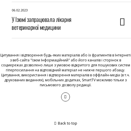
06.02.2023
У Ізюмі запрацювала лікарня
ветеринарної медицини
Цитування і відтворення будь-яких матеріалів або їх фрагментів в Інтернеті
з веб-сайта "Ізюм Інформаційний" або його каналів і сторінок в
соцмережах дозволено лише з умовою відкритого для пошукових систем
гіперпосилання на відповідний матеріал не нижче першого абзацу.
Цитування, використання і відтворення матеріалів в оффлайн-медіа (в т.ч.
друкованих виданнях), мобільних додатках, SmartTV можливо тільки з
письмового дозволу редакції.
Back to top