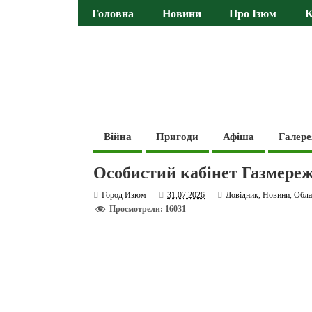
Головна
Новини
Про Ізюм
К
Війна
Пригоди
Афіша
Галере
Особистий кабінет Газмережі
Город Изюм
31.07.2026
Довідник
,
Новини
,
Обла
Просмотрели: 16031