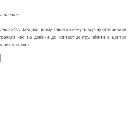
а та інше.
пний 24/7.
Завдяки цьому клієнти зможуть вирішувати онлайн
рачати час на дзвінки до контакт-центру, візити в центри
ваних платіжок.
E
m
ail