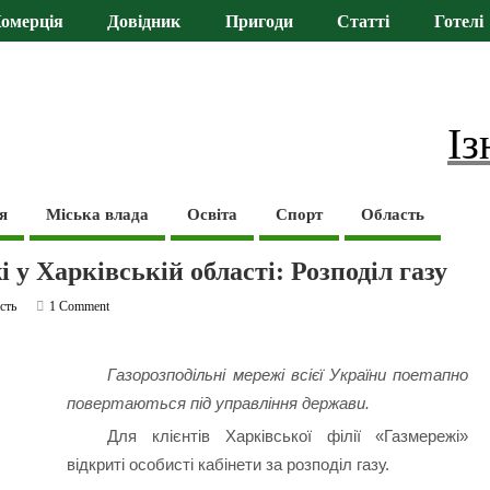
омерція
Довідник
Пригоди
Статті
Готелі
Із
я
Міська влада
Освіта
Спорт
Область
 у Харківській області: Розподіл газу
сть
1 Comment
Газорозподільні мережі всієї України поетапно
повертаються під управління держави.
Для клієнтів Харківської філії «Газмережі»
відкриті особисті кабінети за розподіл газу.