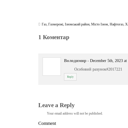
Газ
,
Газмережі
,
Ізюмський район
,
Місто Ізюм
,
Нафтогаз
,
Х
1 Коментар
Володимир
-
December 5th, 2023 at
Особовий рахунок#2017221
Reply
Leave a Reply
Your email address will not be published.
Comment