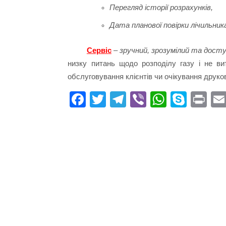
Перегляд історії розрахунків,
Дата планової повірки лічильник
Сервіс
– зручний, зрозумілий та досту
низку питань щодо розподілу газу і не вит
обслуговування клієнтів чи очікування друко
Fa
T
Te
Vi
W
S
Pr
ce
wi
le
be
ha
ky
in
bo
tte
gr
r
ts
pe
t
ok
r
a
A
m
pp