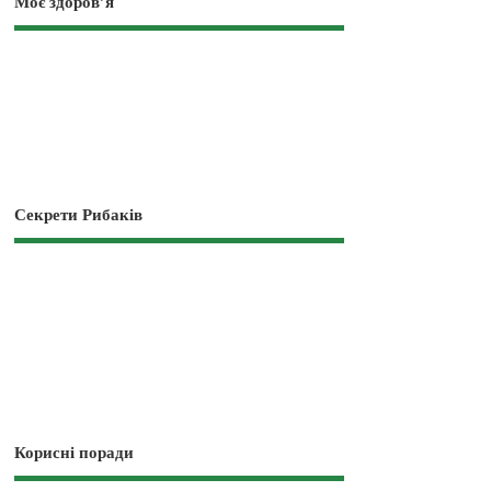
Моє здоров’я
Секрети Рибаків
Корисні поради