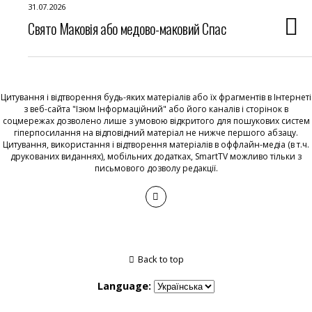
31.07.2026
Свято Маковія або медово-маковий Спас
Цитування і відтворення будь-яких матеріалів або їх фрагментів в Інтернеті
з веб-сайта "Ізюм Інформаційний" або його каналів і сторінок в
соцмережах дозволено лише з умовою відкритого для пошукових систем
гіперпосилання на відповідний матеріал не нижче першого абзацу.
Цитування, використання і відтворення матеріалів в оффлайн-медіа (в т.ч.
друкованих виданнях), мобільних додатках, SmartTV можливо тільки з
письмового дозволу редакції.
Back to top
Language: