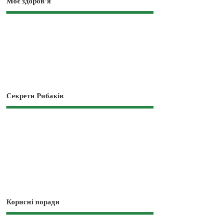
Моє здоров’я
Секрети Рибаків
Корисні поради