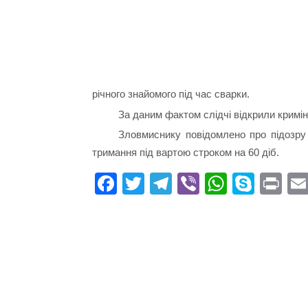
річного знайомого під час сварки.
За даним фактом слідчі відкрили кримі
Зловмиснику повідомлено про підозру 
тримання під вартою строком на 60 діб.
Fa
T
Te
Vi
W
S
Pr
ce
wi
le
be
ha
ky
in
bo
tte
gr
r
ts
pe
t
ok
r
a
A
m
pp