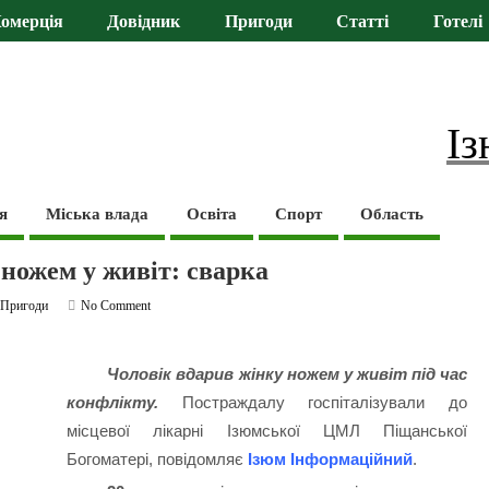
омерція
Довідник
Пригоди
Статті
Готелі
Із
я
Міська влада
Освіта
Спорт
Область
ножем у живіт: сварка
,
Пригоди
No Comment
Чоловік вдарив жінку ножем у живіт під час
конфлікту.
Постраждалу госпіталізували до
місцевої лікарні Ізюмської ЦМЛ Піщанської
Богоматері, повідомляє
Ізюм Інформаційний
.