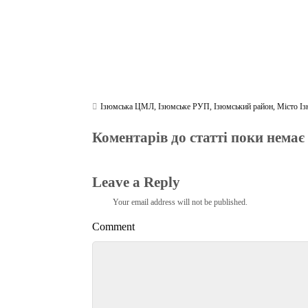
Ізюмська ЦМЛ
,
Ізюмське РУП
,
Ізюмський район
,
Місто І
Коментарів до статті поки немає
Leave a Reply
Your email address will not be published.
Comment