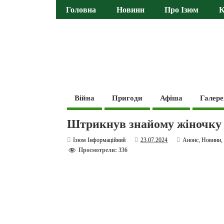
Головна
Новини
Про Ізюм
К
Війна
Пригоди
Афіша
Галере
Штрикнув знайому жіночку 
Ізюм Інформаційний
23.07.2024
Анонс
,
Новини
Просмотрели: 336