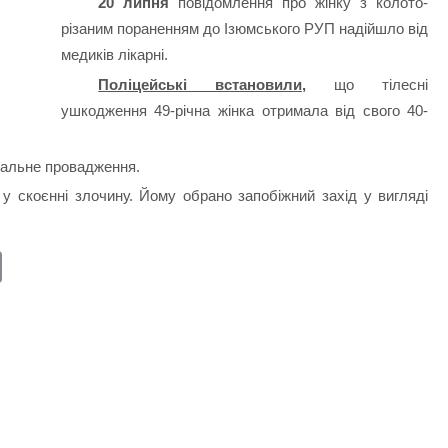
20 липня
повідомлення про жінку з колото-
різаним пораненням до Ізюмського РУП надійшло від
медиків лікарні.
Поліцейські встановили,
що тілесні
ушкодження 49-річна жінка отримала від свого 40-
нальне провадження.
у скоєнні злочину. Йому обрано запобіжний захід у вигляді
E
m
ail