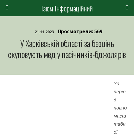
Ізюм Інформаційний
Просмотрели: 569
21.11.2023
У Харківській області за безцінь
скуповують мед у пасічників-бджолярів
За
періо
д
повно
масш
табн
ої