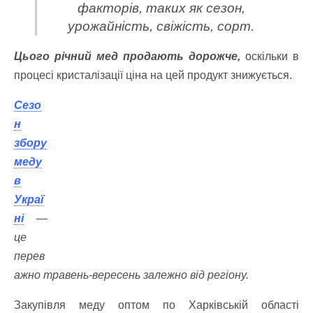
факторів, таких як сезон,
урожайність, свіжість, сорт.
Цього річний мед продають дорожче,
оскільки в
процесі кристалізації ціна на цей продукт знижується.
Сезо
н
збору
меду
в
Украї
ні
—
це
перев
ажно травень-вересень залежно від регіону.
Закупівля меду оптом по Харківській області