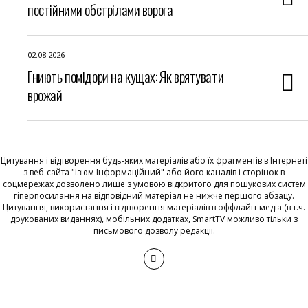
постійними обстрілами ворога
02.08.2026
Гниють помідори на кущах: Як врятувати
врожай
Цитування і відтворення будь-яких матеріалів або їх фрагментів в Інтернеті
з веб-сайта "Ізюм Інформаційний" або його каналів і сторінок в
соцмережах дозволено лише з умовою відкритого для пошукових систем
гіперпосилання на відповідний матеріал не нижче першого абзацу.
Цитування, використання і відтворення матеріалів в оффлайн-медіа (в т.ч.
друкованих виданнях), мобільних додатках, SmartTV можливо тільки з
письмового дозволу редакції.