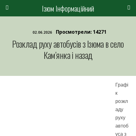
Ізюм Інформаційний
Просмотрели: 14271
02.06.2026
Розклад руху автобусів з Ізюма в село
Кам’янка і назад
Графі
к
розкл
аду
руху
автоб
уса з