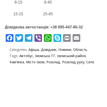
8-15
8-45
15-15
15-45
Довідкова автостанція: +38 095-447-90-32
F
T
T
Vi
W
S
Pr
E
ac
w
el
b
h
k
in
m
Categories:
Афіша
,
Довідник
,
Новини
,
Область
e
itt
e
er
at
y
t
ai
Tags:
Автобус
,
Ізюмська ТГ
,
Ізюмський район
,
b
er
gr
s
p
l
Кам'янка
,
Місто Ізюм
,
Розклад
,
Розклад руху
,
Село
o
a
A
e
o
m
p
k
p