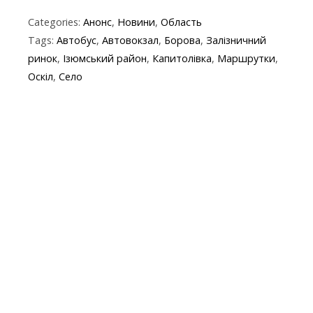
ac
w
el
b
h
k
in
m
Categories:
Анонс
,
Новини
,
Область
e
itt
e
er
at
y
t
ai
Tags:
Автобус
,
Автовокзал
,
Борова
,
Залізничний
b
er
gr
s
p
l
ринок
,
Ізюмський район
,
Капитолівка
,
Маршрутки
,
o
a
A
e
Оскіл
,
Село
o
m
p
k
p