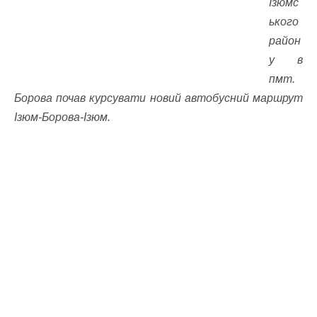
Ізюмс
ького
район
у в
пмт.
Борова почав курсувати новий автобусний маршрут
Ізюм-Борова-Ізюм.