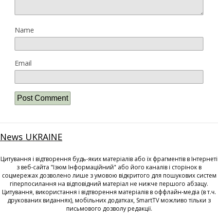
Name
Email
News UKRAINE
Цитування і відтворення будь-яких матеріалів або їх фрагментів в Інтернеті
з веб-сайта "Ізюм Інформаційний" або його каналів і сторінок в
соцмережах дозволено лише з умовою відкритого для пошукових систем
гіперпосилання на відповідний матеріал не нижче першого абзацу.
Цитування, використання і відтворення матеріалів в оффлайн-медіа (в т.ч.
друкованих виданнях), мобільних додатках, SmartTV можливо тільки з
письмового дозволу редакції.