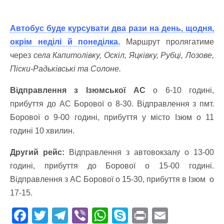
Автобус буде курсувати два рази на день, щодня,
окрім неділі й понеділка.
Маршрут пролягатиме
через
села Капитолівку, Оскіл, Яцківку, Рубці, Лозове,
Піски-Радьківські та Солоне.
Відправлення з Ізюмської АС
о 6-10 годині,
прибуття до АС Борової о 8-30. Відправлення з пмт.
Борової о 9-00 годині, прибуття у місто Ізюм о 11
годині 10 хвилин.
Другий рейс:
Відправлення з автовокзалу о 13-00
годині, прибуття до Борової о 15-00 годині.
Відправлення з АС Борової о 15-30, прибуття в Ізюм о
17-15.
F
T
T
Vi
W
S
Pr
E