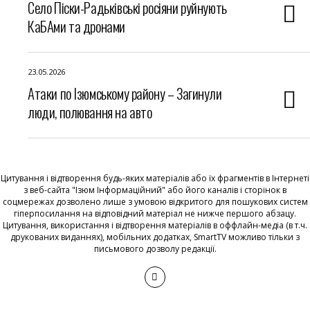
Село Піски-Радьківські росіяни руйнують
КаБАми та дронами
23.05.2026
Атаки по Ізюмському району – Загинули
люди, полювання на авто
Цитування і відтворення будь-яких матеріалів або їх фрагментів в Інтернеті
з веб-сайта "Ізюм Інформаційний" або його каналів і сторінок в
соцмережах дозволено лише з умовою відкритого для пошукових систем
гіперпосилання на відповідний матеріал не нижче першого абзацу.
Цитування, використання і відтворення матеріалів в оффлайн-медіа (в т.ч.
друкованих виданнях), мобільних додатках, SmartTV можливо тільки з
письмового дозволу редакції.