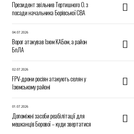
Президент звільнив Тертишного О. з
посади начальника Борівської СВА
04.07.2026
Ворог атакував Ізюм КАБом, а район
БпЛА
02.07.2026
FPV-дрони росіян атакують селян у
Ізюмському районі
01.07.2026
Допоміжні засоби реабілітації для
мешканців Борової – куди звертатися