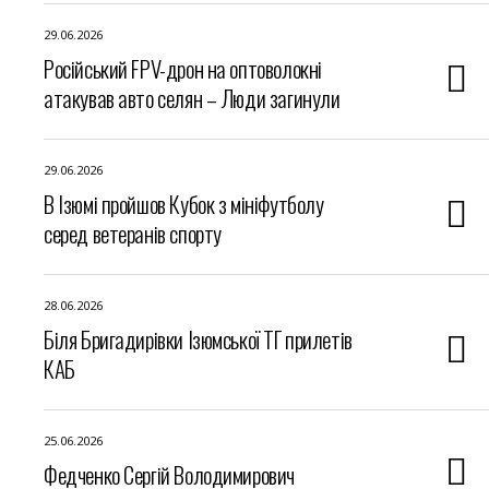
29.06.2026
Російський FPV-дрон на оптоволокні
атакував авто селян – Люди загинули
29.06.2026
В Ізюмі пройшов Кубок з мініфутболу
серед ветеранів спорту
28.06.2026
Біля Бригадирівки Ізюмської ТГ прилетів
КАБ
25.06.2026
Федченко Сергій Володимирович