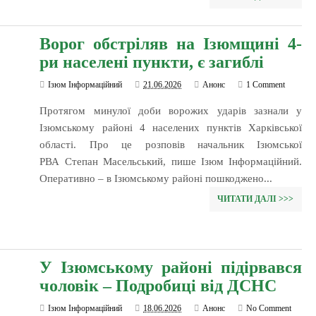
Ворог обстріляв на Ізюмщині 4-
ри населені пункти, є загиблі
Ізюм Інформаційний
21.06.2026
Анонс
1 Comment
Протягом минулої доби ворожих ударів зазнали у
Ізюмському районі 4 населених пунктів Харківської
області. Про це розповів начальник Ізюмської
РВА Степан Масельський, пише Ізюм Інформаційний.
Оперативно – в Ізюмському районі пошкоджено...
ЧИТАТИ ДАЛІ >>>
У Ізюмському районі підірвався
чоловік – Подробиці від ДСНС
Ізюм Інформаційний
18.06.2026
Анонс
No Comment