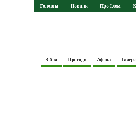
Головна
Новини
Про Ізюм
К
Війна
Пригоди
Афіша
Галере