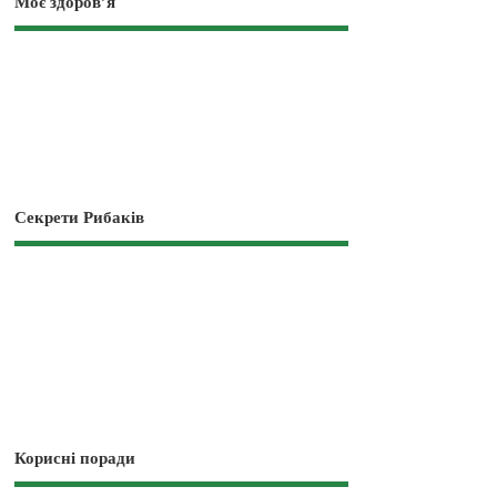
Моє здоров’я
Секрети Рибаків
Корисні поради