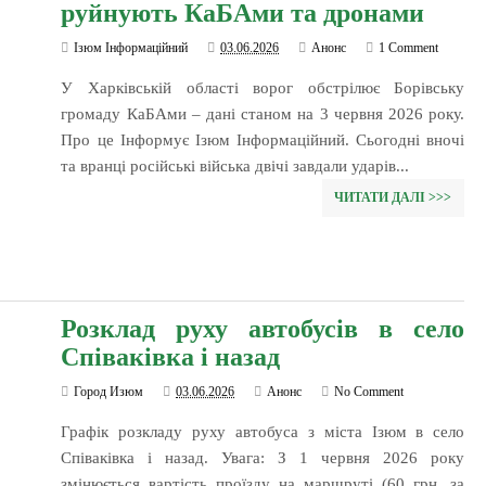
руйнують КаБАми та дронами
Ізюм Інформаційний
03.06.2026
Анонс
1 Comment
У Харківській області ворог обстрілює Борівську
громаду КаБАми – дані станом на 3 червня 2026 року.
Про це Інформує Ізюм Інформаційний. Сьогодні вночі
та вранці російські війська двічі завдали ударів...
ЧИТАТИ ДАЛІ >>>
Розклад руху автобусів в село
Співаківка і назад
Город Изюм
03.06.2026
Анонс
No Comment
Графік розкладу руху автобуса з міста Ізюм в село
Співаківка і назад. Увага: З 1 червня 2026 року
змінюється вартість проїзду на маршруті (60 грн. за