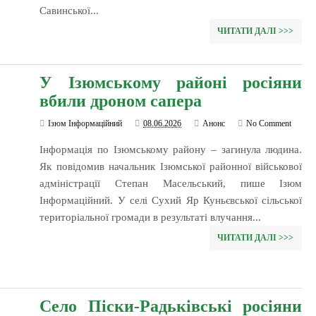
Савинської...
ЧИТАТИ ДАЛІ >>>
У Ізюмському районі росіяни
вбили дроном сапера
Ізюм Інформаційний
08.06.2026
Анонс
No Comment
Інформація по Ізюмському району – загинула людина.
Як повідомив начальник Ізюмської районної військової
адміністрації Степан Масельський, пише Ізюм
Інформаційний. У селі Сухий Яр Куньєвської сільської
територіальної громади в результаті влучання...
ЧИТАТИ ДАЛІ >>>
Село Піски-Радьківські росіяни