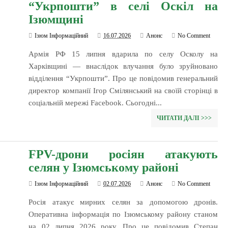
“Укрпошти” в селі Оскіл на
Ізюмщині
Ізюм Інформаційний
16.07.2026
Анонс
No Comment
Армія РФ 15 липня вдарила по селу Осколу на
Харківщині — внаслідок влучання було зруйновано
відділення “Укрпошти”. Про це повідомив генеральний
директор компанії Ігор Смілянський на своїй сторінці в
соціальній мережі Facebook. Сьогодні...
ЧИТАТИ ДАЛІ >>>
FPV-дрони росіян атакують
селян у Ізюмському районі
Ізюм Інформаційний
02.07.2026
Анонс
No Comment
Росія атакує мирних селян за допомогою дронів.
Оперативна інформація по Ізюмському району станом
на 02 липня 2026 року. Про це повідомив Степан