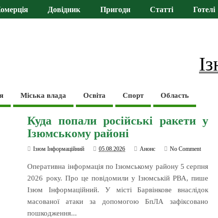
омерція
Довідник
Пригоди
Статті
Готелі
Із
я
Міська влада
Освіта
Спорт
Область
Куда попали російські ракети у
Ізюмському районі
Ізюм Інформаційний
05.08.2026
Анонс
No Comment
Оперативна інформація по Ізюмському району 5 серпня
2026 року. Про це повідомили у Ізюмській РВА, пише
Ізюм Інформаційний. У місті Барвінкове внаслідок
масованої атаки за допомогою БпЛА зафіксовано
пошкодження...