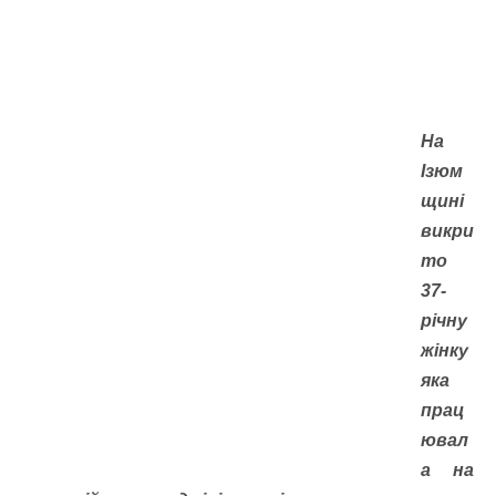
На
Ізюм
щині
викри
то
37-
річну
жінку
яка
прац
ювал
а на