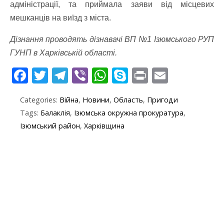
адміністрації, та приймала заяви від місцевих
мешканців на виїзд з міста.
Дізнання проводять дізнавачі ВП №1 Ізюмського РУП
ГУНП в Харківській області.
F
T
T
Vi
W
S
Pr
E
ac
w
el
b
h
k
in
m
Categories:
Війна
,
Новини
,
Область
,
Пригоди
e
itt
e
er
at
y
t
ai
Tags:
Балаклія
,
Ізюмська окружна прокуратура
,
b
er
gr
s
p
l
Ізюмський район
,
Харківщина
o
a
A
e
o
m
p
k
p