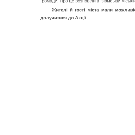
громади. Про це розповіли в Ізюмській міській
Жителі й гості міста мали можливі
долучитися до Акції.