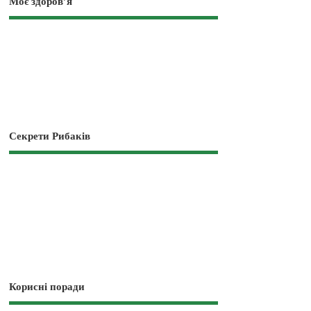
Моє здоров’я
Секрети Рибаків
Корисні поради