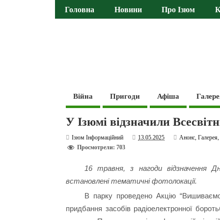
Головна
Новини
Про Ізюм
К
Війна
Пригоди
Афіша
Галере
У Ізюмі відзначили Всесвітн
Ізюм Інформаційний
13.05.2025
Анонс
,
Галерея
Просмотрели: 703
16 травня, з нагоди відзначення 
встановлені тематичні фотолокації.
В парку проведено Акцію “Вишиваємо
придбання засобів радіоелектронної борот