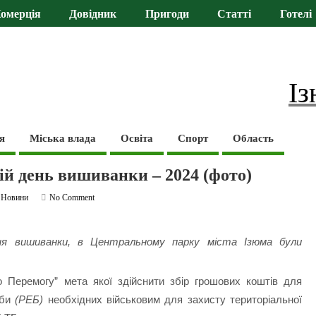
омерція
Довідник
Пригоди
Статті
Готелі
Із
я
Міська влада
Освіта
Спорт
Область
ій день вишиванки – 2024 (фото)
,
Новини
No Comment
Дня вишиванки, в Центральному парку міста Ізюма були
 Перемогу” мета якої здійснити збір грошових коштів для
ьби
(РЕБ)
необхідних військовим для захисту територіальної