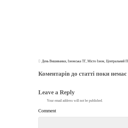
m
pp
День Вишиванки
,
Ізюмська ТГ
,
Місто Ізюм
,
Центральний П
Коментарів до статті поки немає
Leave a Reply
Your email address will not be published.
Comment