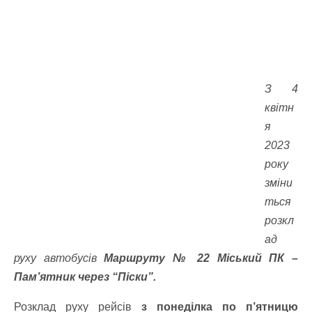
З 4
квітн
я
2023
року
зміни
ться
розкл
ад
руху автобусів
Маршруту № 22 Міський ПК –
Пам’ятник через “Піски”.
Розклад руху рейсів
з понеділка по п’ятницю