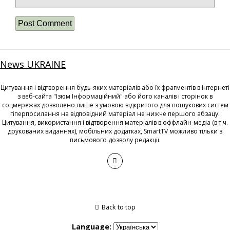
News UKRAINE
Цитування і відтворення будь-яких матеріалів або їх фрагментів в Інтернеті
з веб-сайта "Ізюм Інформаційний" або його каналів і сторінок в
соцмережах дозволено лише з умовою відкритого для пошукових систем
гіперпосилання на відповідний матеріал не нижче першого абзацу.
Цитування, використання і відтворення матеріалів в оффлайн-медіа (в т.ч.
друкованих виданнях), мобільних додатках, SmartTV можливо тільки з
письмового дозволу редакції.
Back to top
Language: