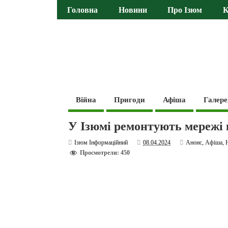
Головна
Новини
Про Ізюм
К
Війна
Пригоди
Афіша
Галере
У Ізюмі ремонтують мережі 
Ізюм Інформаційний
08.04.2024
Анонс
,
Афіша
,
Просмотрели: 450