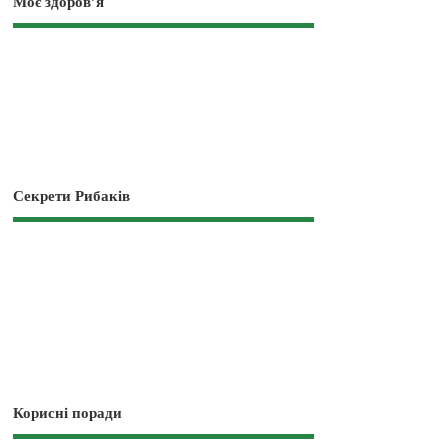
Моє здоров’я
Секрети Рибаків
Корисні поради