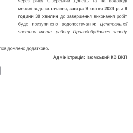
через річку Сіверський Донець та на водоводі
мережі водопостачання,
завтра 9 квітня 2024 р. з 8
години 30 хвилин
до завершення виконання робіт
буде призупинено водопостачання:
Центральної
частини міста, району Прилодобудівного заводу
повідомлено додатково.
Адміністрація: Ізюмський КВ ВКП
E
m
ail