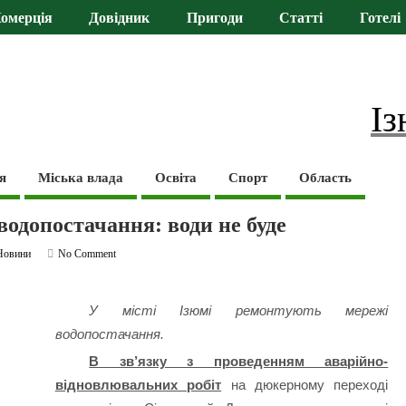
омерція
Довідник
Пригоди
Статті
Готелі
Із
я
Міська влада
Освіта
Спорт
Область
водопостачання: води не буде
Новини
No Comment
У місті Ізюмі ремонтують мережі
водопостачання.
В зв’язку з проведенням аварійно-
відновлювальних робіт
на дюкерному переході