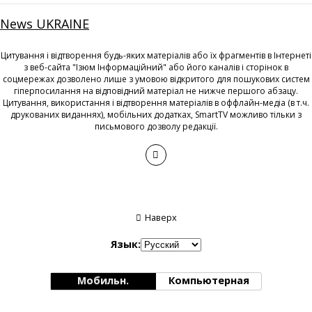
News UKRAINE
Цитування і відтворення будь-яких матеріалів або їх фрагментів в Інтернеті
з веб-сайта "Ізюм Інформаційний" або його каналів і сторінок в
соцмережах дозволено лише з умовою відкритого для пошукових систем
гіперпосилання на відповідний матеріал не нижче першого абзацу.
Цитування, використання і відтворення матеріалів в оффлайн-медіа (в т.ч.
друкованих виданнях), мобільних додатках, SmartTV можливо тільки з
письмового дозволу редакції.
Наверх
Язык:
Мобильн.
Компьютерная