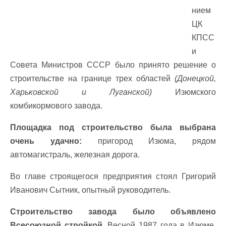
нием
ЦК
КПСС
и
Совета Министров СССР было принято решение о
строительстве на границе трех областей
(Донецкой,
Харьковской и Луганской)
Изюмского
комбикормового завода.
Площадка под строительство была выбрана
очень удачно:
пригород Изюма, рядом
автомагистраль, железная дорога.
Во главе строящегося предприятия стоял Григорий
Иванович Сытник, опытный руководитель.
Строительство завода было объявлено
Всесоюзной стройкой.
Весной 1987 года в Изюме,