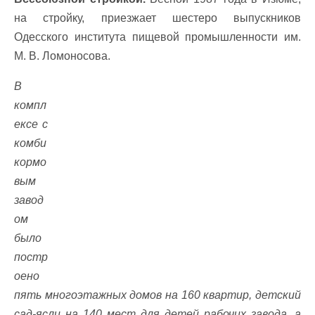
на стройку, приезжает шестеро выпускников
Одесского института пищевой промышленности им.
М. В. Ломоносова.
В
компл
ексе с
комби
кормо
вым
завод
ом
было
постр
оено
пять многоэтажных домов на 160 квартир, детский
сад-ясли на 140 мест для детей рабочих завода, а