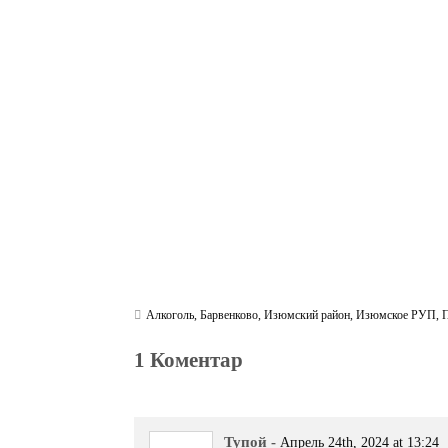
ce
wi
le
be
ha
ky
in
bo
tte
gr
r
ts
pe
t
ok
r
a
A
m
pp
Алкоголь
,
Барвенково
,
Изюмский район
,
Изюмское РУП
,
1 Коментар
Тупой
-
Апрель 24th, 2024 at 13:24