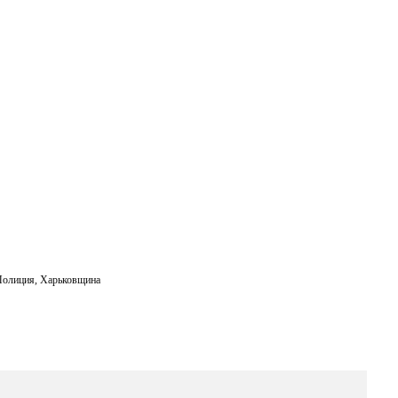
m
ail
Полиция
,
Харьковщина