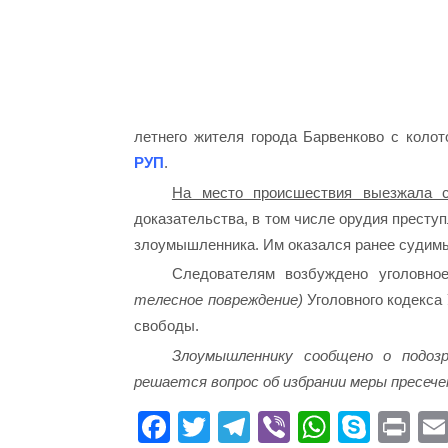
летнего жителя города Барвенково с колот
РУП
.
На место происшествия выезжала сл
доказательства, в том числе орудия престу
злоумышленника. Им оказался ранее судимы
Следователям возбуждено уголовно
телесное повреждение)
Уголовного кодекса
свободы.
Злоумышленнику сообщено о подоз
решается вопрос об избрании меры пресече
Fa
T
Te
Vi
W
S
Pr