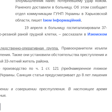
злоумышленник нанес потерпевшему удар ножом.
Раненого доставили в больницу. Об этом сообщает
отдел коммуникации ГУНП Украины в Харьковской
области, пишет
Ізюм Інформаційний
.
19 апреля в больницу госпитализировали 37-
о-резаной раной грудной клетки, – рассказали в
Изюмском
едственно-оперативная группа.
Правоохранители изъяли
пления. Также они установили обстоятельства преступления и
й 33-летний житель района.
е производство по ч. 1 ст. 121
(преднамеренное тяжкое
 Украины. Санкция статьи предусматривает до 8 лет лишения
рении в совершении преступления. В настоящее время
ния.
E