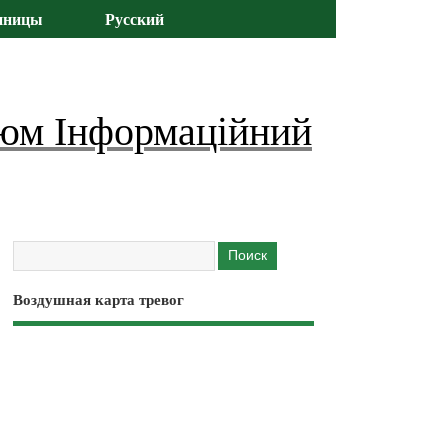
иницы
Русский
юм Інформаційний
Воздушная карта тревог