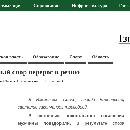
Коммерция
Справочник
Инфраструктура
Гост
Із
ская власть
Образование
Спорт
Область
ый спор перерос в резню
ти
,
Область
,
Происшествие
1 Comment
В Изюмском районе, города Барвенково,
застолье закончилось трагедией.
В состоянии алкогольного опьянения
мужчины повздорили.
В результате спора