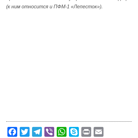
(к ним относится и ПФМ-1 «Лепесток»).
F
T
T
Vi
W
S
Pr
E