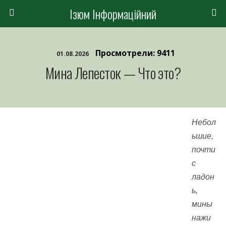
Ізюм Інформаційний
Просмотрели: 9411
01.08.2026
Мина Лепесток — Что это?
Небол
ьшие,
почти
с
ладон
ь,
мины
нажи