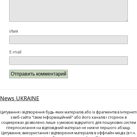
Имя
E-mail
News UKRAINE
Цитування і відтворення будь-яких матеріалів або їх фрагментів в Інтернеті
з веб-сайта "Ізюм Інформаційний" або його каналів і сторінок в
соцмережах дозволено лише з умовою відкритого для пошукових систем
гіперпосилання на відповідний матеріал не нижче першого абзацу.
Цитування, використання і відтворення матеріалів в оффлайн-медіа (в т.ч.