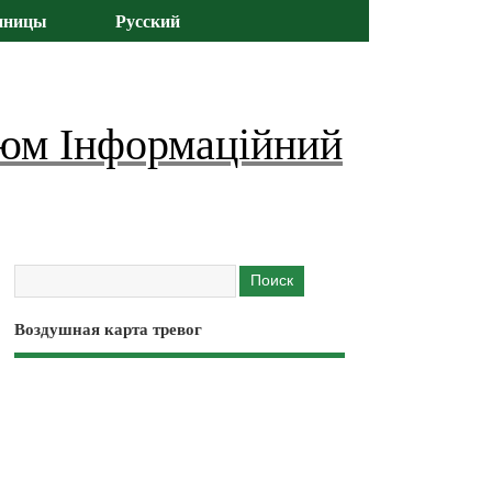
иницы
Русский
юм Інформаційний
Воздушная карта тревог