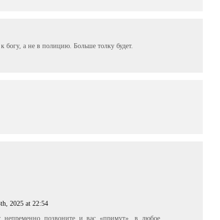
 к богу, а не в полицию. Больше толку будет.
th, 2025 at 22:54
т непременно позвоните и вас «примут», в любое