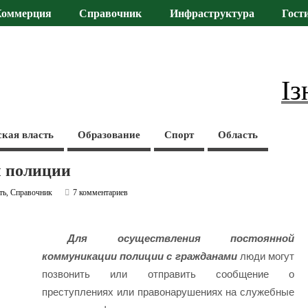
Коммерция
Справочник
Инфраструктура
Гост
Із
ская власть
Образование
Спорт
Область
 полиции
ть
,
Справочник
7 комментариев
Для осуществления постоянной
коммуникации полиции с гражданами
люди могут
позвонить или отправить сообщение о
преступлениях или правонарушениях на служебные