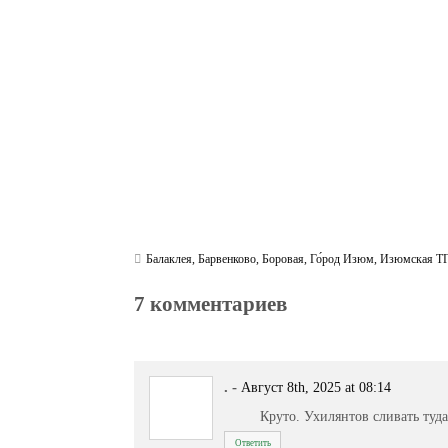
ok
r
a
A
m
pp
Балаклея
,
Барвенково
,
Боровая
,
Го́род Изюм
,
Изюмская Т
7 комментариев
.
-
Август 8th, 2025 at 08:14
Круто. Ухилянтов сливать туд
Ответить