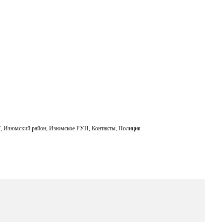
Г
,
Изюмский район
,
Изюмское РУП
,
Контакты
,
Полиция
а