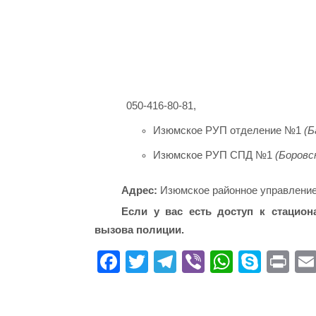
050-416-80-81,
Изюмское РУП отделение №1
(Б
Изюмское РУП СПД №1
(Боровс
Адрес:
Изюмское районное управление п
Если у вас есть доступ к стацио
вызова полиции.
Fa
T
Te
Vi
W
S
Pr
ce
wi
le
be
ha
ky
in
bo
tte
gr
r
ts
pe
t