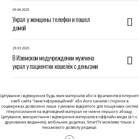
09.04.2025
Украл у женщины телефон и пошел
домой
29.03.2025
В Изюмском медучреждении мужчина
украл у пациентки кошелёк с деньгами
Цитування і відтворення будь-яких матеріалів або їх фрагментів в Інтернеті
з веб-сайта "Ізюм Інформаційний" або його каналів і сторінок в
соцмережах дозволено лише з умовою відкритого для пошукових систем
гіперпосилання на відповідний матеріал не нижче першого абзацу.
Цитування, використання і відтворення матеріалів в оффлайн-медіа (в т.ч.
друкованих виданнях), мобільних додатках, SmartTV можливо тільки з
письмового дозволу редакції.