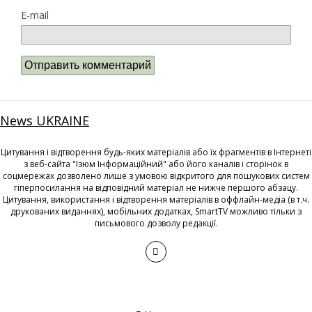
E-mail
News UKRAINE
Цитування і відтворення будь-яких матеріалів або їх фрагментів в Інтернеті
з веб-сайта "Ізюм Інформаційний" або його каналів і сторінок в
соцмережах дозволено лише з умовою відкритого для пошукових систем
гіперпосилання на відповідний матеріал не нижче першого абзацу.
Цитування, використання і відтворення матеріалів в оффлайн-медіа (в т.ч.
друкованих виданнях), мобільних додатках, SmartTV можливо тільки з
письмового дозволу редакції.