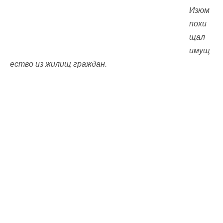
Изюм
похи
щал
имущ
ество из жилищ граждан.