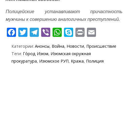
Полицейские устанавливают причастность
мужчины к совершению аналогичных преступлений.
F
T
T
Vi
W
S
Pr
E
ac
w
el
b
h
k
in
m
Категории:
Анонсы
,
Война
,
Новости
,
Происшествие
e
itt
e
er
at
y
t
ai
Теги:
Го́род Изюм
,
Изюмская окружная
b
er
gr
s
p
l
прокуратура
,
Изюмское РУП
,
Кража
,
Полиция
o
a
A
e
o
m
p
k
p