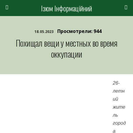
Ізюм Інформаційний
Просмотрели: 944
18.05.2023
Похищал вещи у местных во время
оккупации
26-
летн
ий
жите
ль
город
а