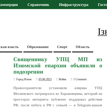
Коммерция
Справочник
Инфраструктура
Гост
Із
ская власть
Образование
Спорт
Область
Священнику УПЦ МП из
Изюмской епархии объявили о
подозрении
Город Изюм
05.06.2023
Война
1 Comment
Правоохранители установили клирика УПЦ
Московского патриархата из Харьковщины, который на
просторах интернета публично поддержал действия
РФ, после побега в РФ с семьей — в Telegram-канале