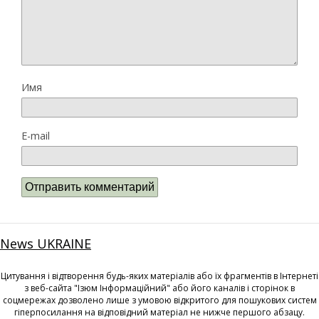
Имя
E-mail
News UKRAINE
Цитування і відтворення будь-яких матеріалів або їх фрагментів в Інтернеті
з веб-сайта "Ізюм Інформаційний" або його каналів і сторінок в
соцмережах дозволено лише з умовою відкритого для пошукових систем
гіперпосилання на відповідний матеріал не нижче першого абзацу.