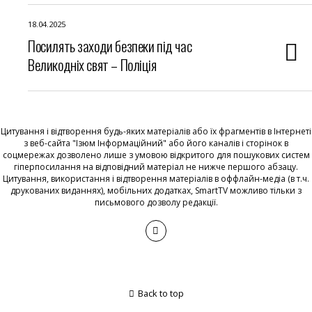
18.04.2025
Посилять заходи безпеки під час
Великодніх свят – Поліція
Цитування і відтворення будь-яких матеріалів або їх фрагментів в Інтернеті
з веб-сайта "Ізюм Інформаційний" або його каналів і сторінок в
соцмережах дозволено лише з умовою відкритого для пошукових систем
гіперпосилання на відповідний матеріал не нижче першого абзацу.
Цитування, використання і відтворення матеріалів в оффлайн-медіа (в т.ч.
друкованих виданнях), мобільних додатках, SmartTV можливо тільки з
письмового дозволу редакції.
Back to top