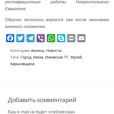
реставрационные работы Напрестольного
Евангелия.
Обратно экспонаты вернутся уже после окончания
военного положения.
F
T
T
Vi
W
S
Pr
E
ac
w
el
b
h
k
in
m
Категории:
Анонсы
,
Новости
e
itt
e
er
at
y
t
ai
Теги:
Го́род Изюм
,
Изюмская ТГ
,
Музей
,
b
er
gr
s
p
l
Харьковщина
o
a
A
e
o
m
p
k
p
Добавить комментарий
Ваш e-mail не будет опубликован.