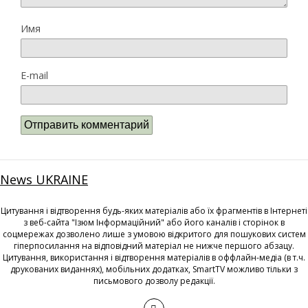
Имя
E-mail
News UKRAINE
Цитування і відтворення будь-яких матеріалів або їх фрагментів в Інтернеті
з веб-сайта "Ізюм Інформаційний" або його каналів і сторінок в
соцмережах дозволено лише з умовою відкритого для пошукових систем
гіперпосилання на відповідний матеріал не нижче першого абзацу.
Цитування, використання і відтворення матеріалів в оффлайн-медіа (в т.ч.
друкованих виданнях), мобільних додатках, SmartTV можливо тільки з
письмового дозволу редакції.