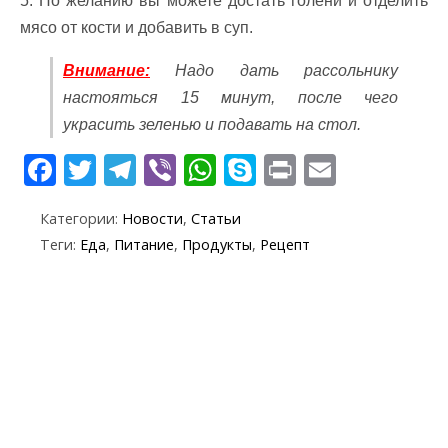
5. По желанию вы можете достать голени и отделить
мясо от кости и добавить в суп.
Внимание:
Надо дать рассольнику
настояться 15 минут, после чего
украсить зеленью и подавать на стол.
F
T
T
Vi
W
S
Pr
E
ac
w
el
b
h
k
in
m
Категории:
Новости
,
Статьи
e
itt
e
er
at
y
t
ai
Теги:
Еда
,
Питание
,
Продукты
,
Рецепт
b
er
gr
s
p
l
o
a
A
e
o
m
p
k
p