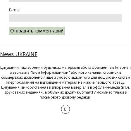
E-mail
News UKRAINE
Цитування і відтворення будь-яких матеріалів або їх фрагментів в Інтернеті
з веб-сайта "Ізюм Інформаційний" або його каналів і сторінок в
соцмережах дозволено лише з умовою відкритого для пошукових систем
гіперпосилання на відповідний матеріал не нижче першого абзацу.
Цитування, використання і відтворення матеріалів в оффлайн-медіа (в т.ч.
друкованих виданнях), мобільних додатках, SmartTV можливо тільки з
письмового дозволу редакції.