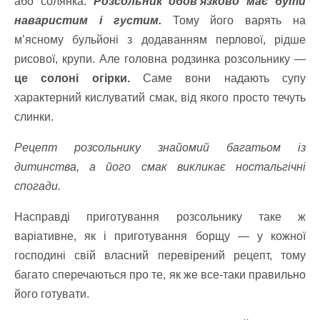
або солянка.
Розсольник обов’язково має бути
наваристим і густим.
Тому його варять на
м’ясному бульйоні з додаванням перлової, рідше
рисової, крупи. Але головна родзинка розсольнику —
це солоні огірки.
Саме вони надають супу
характерний кислуватий смак, від якого просто течуть
слинки.
Рецепт розсольнику знайомий багатьом із
дитинства, а його смак викликає ностальгічні
спогади.
Насправді приготування розсольнику таке ж
варіативне, як і приготування борщу — у кожної
господині свій власний перевірений рецепт, тому
багато сперечаються про те, як же все-таки правильно
його готувати.