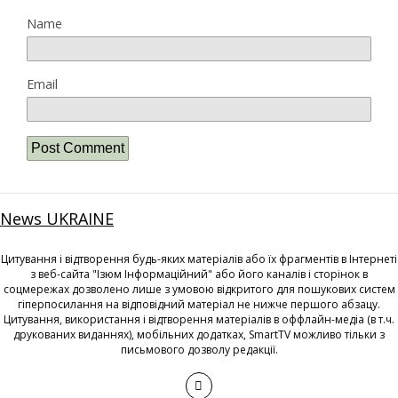
Name
Email
News UKRAINE
Цитування і відтворення будь-яких матеріалів або їх фрагментів в Інтернеті
з веб-сайта "Ізюм Інформаційний" або його каналів і сторінок в
соцмережах дозволено лише з умовою відкритого для пошукових систем
гіперпосилання на відповідний матеріал не нижче першого абзацу.
Цитування, використання і відтворення матеріалів в оффлайн-медіа (в т.ч.
друкованих виданнях), мобільних додатках, SmartTV можливо тільки з
письмового дозволу редакції.