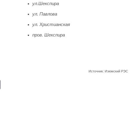
ул.Шекспира
ул. Павлова
ул. Христианская
пров. Шекспира
Источник: Изюмский РЭС
E
m
ail