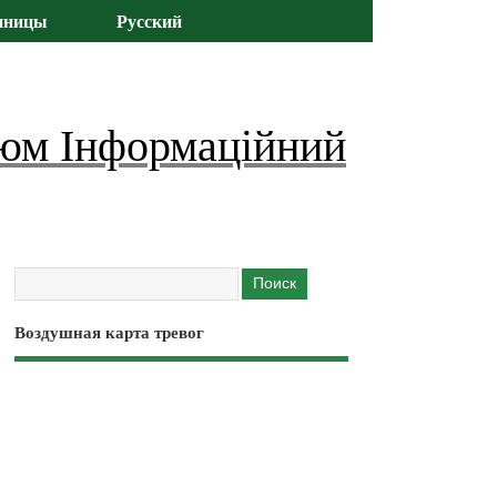
иницы
Русский
юм Інформаційний
Воздушная карта тревог