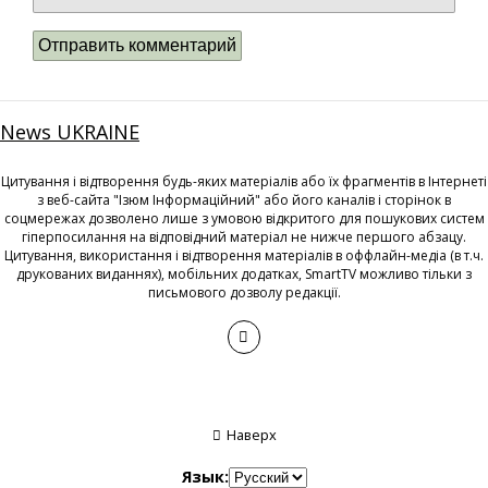
News UKRAINE
Цитування і відтворення будь-яких матеріалів або їх фрагментів в Інтернеті
з веб-сайта "Ізюм Інформаційний" або його каналів і сторінок в
соцмережах дозволено лише з умовою відкритого для пошукових систем
гіперпосилання на відповідний матеріал не нижче першого абзацу.
Цитування, використання і відтворення матеріалів в оффлайн-медіа (в т.ч.
друкованих виданнях), мобільних додатках, SmartTV можливо тільки з
письмового дозволу редакції.
Наверх
Язык: