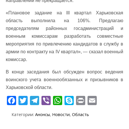
направлении не прекращается.
«Плановое задание на III квартал Харьковская
область выполнила на 106%. Предлагаю
председателям районных госадминистраций и
военным комиссарам разработать совместные
мероприятия по привлечению кандидатов в службу в
армии по контракту на IV квартал», — сказал военный
комиссар.
В конце заседания был обсужден вопрос ведения
воинского учета военнообязанных и призывников в
Харьковской области.
F
T
T
Vi
W
S
Pr
E
ac
w
el
b
h
k
in
m
Категории:
Анонсы
,
Новости
,
Область
e
itt
e
er
at
y
t
ai
b
er
gr
s
p
l