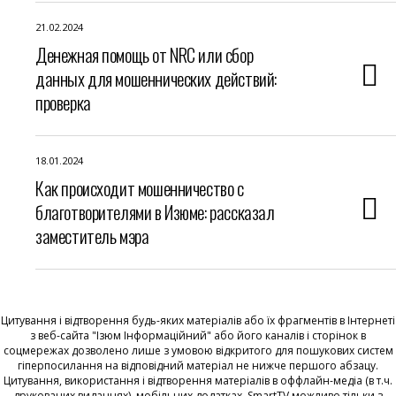
21.02.2024
Денежная помощь от NRC или сбор
данных для мошеннических действий:
проверка
18.01.2024
Как происходит мошенничество с
благотворителями в Изюме: рассказал
заместитель мэра
Цитування і відтворення будь-яких матеріалів або їх фрагментів в Інтернеті
з веб-сайта "Ізюм Інформаційний" або його каналів і сторінок в
соцмережах дозволено лише з умовою відкритого для пошукових систем
гіперпосилання на відповідний матеріал не нижче першого абзацу.
Цитування, використання і відтворення матеріалів в оффлайн-медіа (в т.ч.
друкованих виданнях), мобільних додатках, SmartTV можливо тільки з