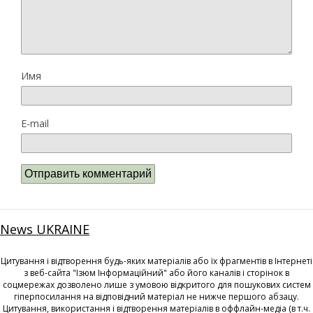
Имя
E-mail
News UKRAINE
Цитування і відтворення будь-яких матеріалів або їх фрагментів в Інтернеті
з веб-сайта "Ізюм Інформаційний" або його каналів і сторінок в
соцмережах дозволено лише з умовою відкритого для пошукових систем
гіперпосилання на відповідний матеріал не нижче першого абзацу.
Цитування, використання і відтворення матеріалів в оффлайн-медіа (в т.ч.