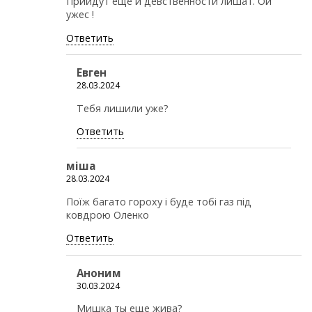
Прийдут ещё и девственности лишат. Ой
ужес !
Ответить
Евген
28.03.2024
Тебя лишили уже?
Ответить
міша
28.03.2024
Поїж багато гороху і буде тобі газ під
ковдрою Оленко
Ответить
Аноним
30.03.2024
Мишка ты еще жива?