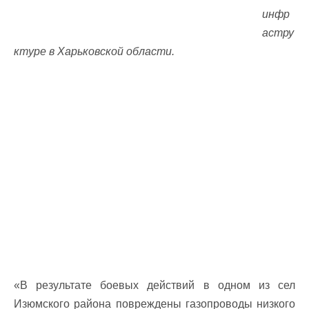
инфр
астру
ктуре в Харьковской области.
«В результате боевых действий в одном из сел
Изюмского района повреждены газопроводы низкого