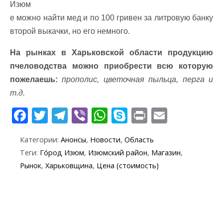
Изюм
е можно найти мед и по 100 гривен за литровую банку
второй выкачки, но его немного.
На рынках в Харьковской области продукцию
пчеловодства можно приобрести всю которую
пожелаешь:
прополис, цветочная пыльца, перга и
т.д.
F
T
T
Vi
W
S
Pr
E
ac
w
el
b
h
k
in
m
Категории:
Анонсы
,
Новости
,
Область
e
itt
e
er
at
y
t
ai
Теги:
Го́род Изюм
,
Изюмский район
,
Магазин
,
b
er
gr
s
p
l
Рынок
,
Харьковщина
,
Цена (стоимость)
o
a
A
e
o
m
p
k
p