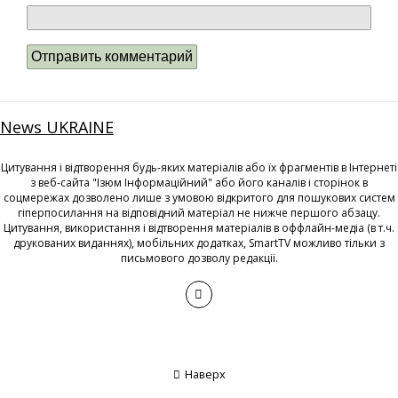
News UKRAINE
Цитування і відтворення будь-яких матеріалів або їх фрагментів в Інтернеті
з веб-сайта "Ізюм Інформаційний" або його каналів і сторінок в
соцмережах дозволено лише з умовою відкритого для пошукових систем
гіперпосилання на відповідний матеріал не нижче першого абзацу.
Цитування, використання і відтворення матеріалів в оффлайн-медіа (в т.ч.
друкованих виданнях), мобільних додатках, SmartTV можливо тільки з
письмового дозволу редакції.
Наверх