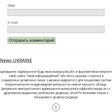
Имя
E-mail
News UKRAINE
Цитування і відтворення будь-яких матеріалів або їх фрагментів в Інтернеті
з веб-сайта "Ізюм Інформаційний" або його каналів і сторінок в
соцмережах дозволено лише з умовою відкритого для пошукових систем
гіперпосилання на відповідний матеріал не нижче першого абзацу.
Цитування, використання і відтворення матеріалів в оффлайн-медіа (в т.ч.
друкованих виданнях), мобільних додатках, SmartTV можливо тільки з
письмового дозволу редакції.