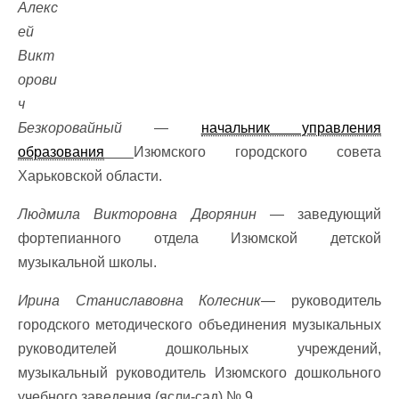
Алекс
ей
Викт
орови
ч
Безкоровайный
—
начальник управления
образования
Изюмского городского совета
Харьковской области.
Людмила Викторовна Дворянин
— заведующий
фортепианного отдела Изюмской детской
музыкальной школы.
Ирина Станиславовна Колесник
— руководитель
городского методического объединения музыкальных
руководителей дошкольных учреждений,
музыкальный руководитель Изюмского дошкольного
учебного заведения (ясли-сад) № 9.