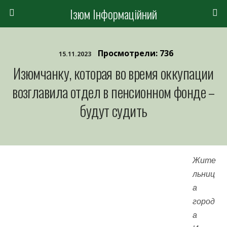
Ізюм Інформаційний
Просмотрели: 736
15.11.2023
Изюмчанку, которая во время оккупации
возглавила отдел в пенсионном фонде –
будут судить
Жите
льниц
а
город
а