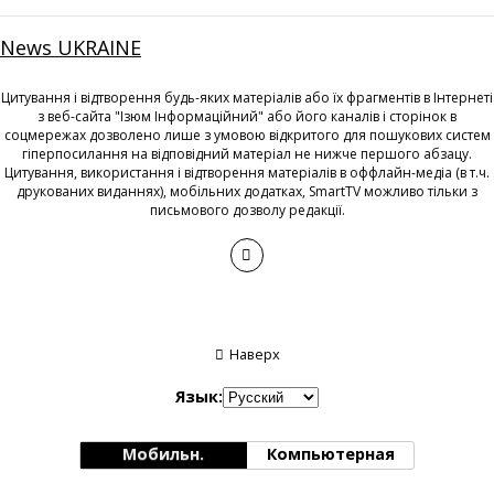
News UKRAINE
Цитування і відтворення будь-яких матеріалів або їх фрагментів в Інтернеті
з веб-сайта "Ізюм Інформаційний" або його каналів і сторінок в
соцмережах дозволено лише з умовою відкритого для пошукових систем
гіперпосилання на відповідний матеріал не нижче першого абзацу.
Цитування, використання і відтворення матеріалів в оффлайн-медіа (в т.ч.
друкованих виданнях), мобільних додатках, SmartTV можливо тільки з
письмового дозволу редакції.
Наверх
Язык:
Мобильн.
Компьютерная