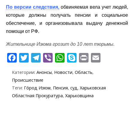
По версии следствия,
обвиняемая вела учет людей,
которые должны получать пенсии и социальное
обеспечение, и организовывала выдачу денежной
помощи от РФ.
Жительнице Изюма грозит до 10 лет тюрьмы.
F
T
T
Vi
W
S
Pr
E
ac
w
el
b
h
k
in
m
Категории:
Анонсы
,
Новости
,
Область
,
e
itt
e
er
at
y
t
ai
Происшествие
b
er
gr
s
p
l
Теги:
Го́род Изюм
,
Пенсия
,
суд
,
Харьковская
o
a
A
e
Областная Прокуратура
,
Харьковщина
o
m
p
k
p