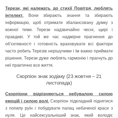
Терези, які належать до стихії Повітря, люблять
інтелект.
Вони збирають знання та збирають
інформацію, щоб отримати збалансовану думку з
кожної теми. Терези надзвичайно чесні, щирі і
правдиві. У той же час надмірне прагнення до
об’єктивності і готовність враховувати всі фактори
часто робить Терезів нерішучими і їм важко приймати
рішення. Терези дуже люблять гармонію і прагнуть до
неї практично все життя.
Скорпіон знак зодіаку (23 жовтня – 21
листопада)
Скорпіони відрізняються небувалою силою
емоцій і силою волі.
Скорпіон підвладний піднятися
з попелу руїн і побудувати палац небаченої краси з
нуля. Це найсексуальніший знак, який володіє