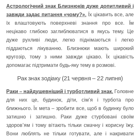
Астрологічний знак Близнюків дуже допитливий і
завжди задає питання «чому?».
Їх цікавить все, але
їх влаштовують поверхневі знання про все. Їм
нецікаво глибоко заглиблюватися в якусь тему. Це
дуже рухливі люди, легко піднімаються і легко
піддаються лікуванню. Близнюки мають широкий
кругозір, тому з ними завжди цікаво. Їх цікавість
допомагає підтримати будь-яку тему в розмові.
Рак знак зодіаку (21 червня – 22 липня)
Раки – найдушевніший і турботливий знак.
Головне
для них це, будинок, діти, сім’я і турбота про
ближнього. Їх мета – зробити все, щоб в будинку було
затишно і затишно. Раки дуже стурбовані своїм
здоров’ям і тому вітають тільки смачну і корисну їжу.
Вони люблять не тільки готувати, але і накривати