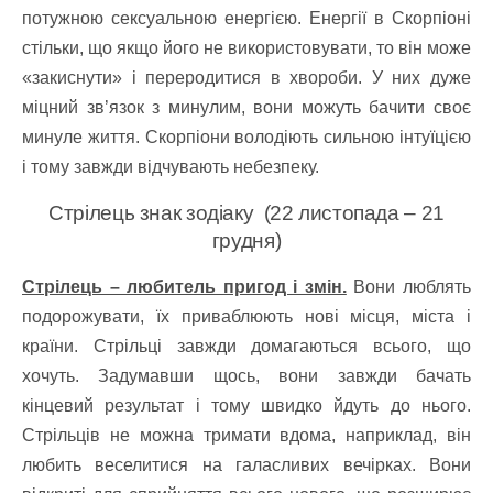
потужною сексуальною енергією. Енергії в Скорпіоні
стільки, що якщо його не використовувати, то він може
«закиснути» і переродитися в хвороби. У них дуже
міцний зв’язок з минулим, вони можуть бачити своє
минуле життя. Скорпіони володіють сильною інтуїцією
і тому завжди відчувають небезпеку.
Стрілець знак зодіаку (22 листопада – 21
грудня)
Стрілець – любитель пригод і змін.
Вони люблять
подорожувати, їх приваблюють нові місця, міста і
країни. Стрільці завжди домагаються всього, що
хочуть. Задумавши щось, вони завжди бачать
кінцевий результат і тому швидко йдуть до нього.
Стрільців не можна тримати вдома, наприклад, він
любить веселитися на галасливих вечірках. Вони