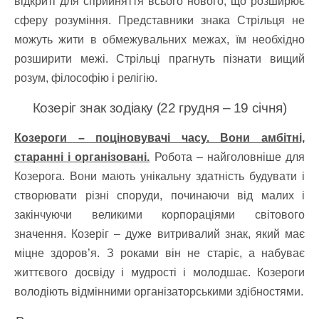
відкриті для сприйняття всього нового, що розширює
сферу розуміння. Представники знака Стрільця не
можуть жити в обмежувальних межах, їм необхідно
розширити межі. Стрільці прагнуть пізнати вищий
розум, філософію і релігію.
Козеріг знак зодіаку (22 грудня – 19 січня)
Козероги – поціновувачі часу. Вони амбітні,
старанні і організовані.
Робота – найголовніше для
Козерога. Вони мають унікальну здатність будувати і
створювати різні споруди, починаючи від малих і
закінчуючи великими корпораціями світового
значення. Козеріг – дуже витривалий знак, який має
міцне здоров’я. З роками він не старіє, а набуває
життєвого досвіду і мудрості і молодшає. Козероги
володіють відмінними організаторськими здібностями.