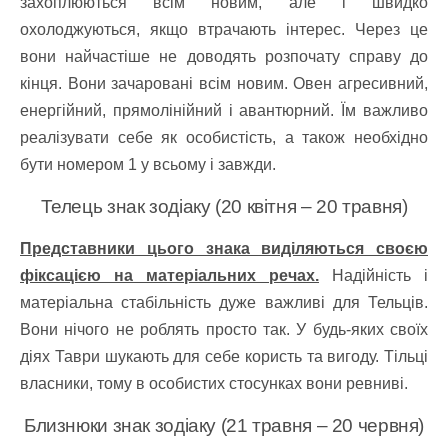
захоплюються всім новим, але і швидко
охолоджуються, якщо втрачають інтерес. Через це
вони найчастіше не доводять розпочату справу до
кінця. Вони зачаровані всім новим. Овен агресивний,
енергійний, прямолінійний і авантюрний. Їм важливо
реалізувати себе як особистість, а також необхідно
бути номером 1 у всьому і завжди.
Телець знак зодіаку (20 квітня – 20 травня)
Представники цього знака виділяються своєю
фіксацією на матеріальних речах.
Надійність і
матеріальна стабільність дуже важливі для Тельців.
Вони нічого не роблять просто так. У будь-яких своїх
діях Таври шукають для себе користь та вигоду. Тільці
власники, тому в особистих стосунках вони ревниві.
Близнюки знак зодіаку (21 травня – 20 червня)