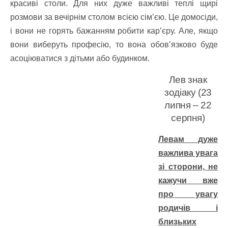
красиві столи. Для них дуже важливі теплі щирі
розмови за вечірнім столом всією сім’єю. Це домосіди,
і вони не горять бажанням робити кар’єру. Але, якщо
вони виберуть професію, то вона обов’язково буде
асоціюватися з дітьми або будинком.
Лев знак
зодіаку (23
липня – 22
серпня)
Левам дуже
важлива увага
зі сторони, не
кажучи вже
про увагу
родичів і
близьких