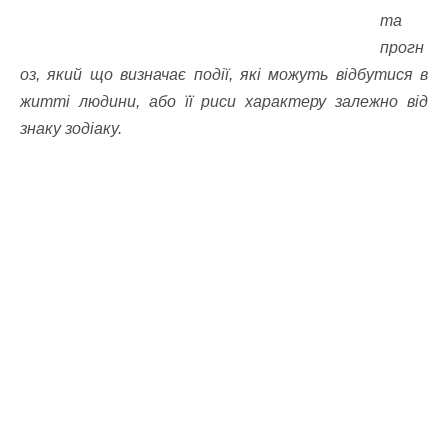
та
прогн
оз, який що визначає події, які можуть відбутися в
житті людини, або її риси характеру залежно від
знаку зодіаку.