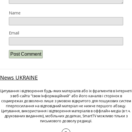
Name
Email
News UKRAINE
Цитування і відтворення будь-яких матеріалів або їх фрагментів в Інтернеті
з веб-сайта "Ізюм Інформаційний" або його каналів і сторінок в
соцмережах дозволено лише з умовою відкритого для пошукових систем
гіперпосилання на відповідний матеріал не нижче першого абзацу.
Цитування, використання і відтворення матеріалів в оффлайн-медіа (в т.ч.
друкованих виданнях), мобільних додатках, SmartTV можливо тільки з
письмового дозволу редакції.