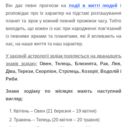
Він дає певні прогнози на
події в житті людей
і
розповідає про їх характер на підставі розташування
планет та зірок у кожний певний проміжок часу. Тобто
виходить, що кожен із нас при народженні пов’язаний
із певними зірками та планетами, які й впливають на
нас, на наше життя та наш характер.
У західній астрології зодіак поділяється на дванадцять
знаків зодіаку:
Овен, Телець, Близнята, Рак,
Лев
,
Діва, Терези, Скорпіон, Стрілець, Козоріг, Водолій і
Риби
.
Знаки зодіаку по місяцях мають наступний
вигляд:
Квітень – Овен (21 березня – 19 квітня)
Травень – Телець (20 квітня – 20 травня)