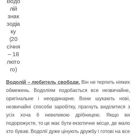
Водо
лій
знак
зодіа
ку
(20
січня
– 18
люто
го)
Водолій – любитель свободи.
Він не терпить ніяких
обмежень. Водоліям подобається все незвичайне,
оригінальне і неординарне. Вони шукають нові,
незвичайні способи заробітку, прагнуть виділитися з
усіх хоча б невеликою дрібницею. Якщо ви
подорожуєте, то це має бути екзотичне місце, де мало
хто бував. Водолії дуже цінують дружбу і готові на все