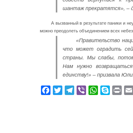
шантаж прекратятся», – д
А вызванный в результате паники и не
можно преодолеть объединением всех небез
«Правительство наци
что может оградить сей
страны. Мы слабы, потом
Нам нужно возвращаться
единству!» – призвала Юл
Fa
T
Te
Vi
W
S
Pr
ce
wi
le
be
ha
ky
in
bo
tte
gr
r
ts
pe
t
ok
r
a
A
m
pp