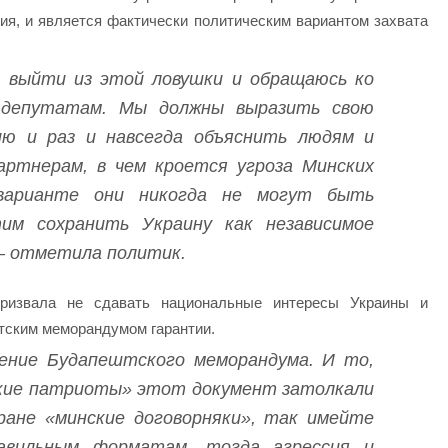
ия, и является фактически политическим вариантом захвата
с выйти из этой ловушки и обращаюсь ко
 депутатам. Мы должны выразить свою
ию и раз и навсегда объяснить людям и
ртнерам, в чем кроется угроза Минских
варианте они никогда не могут быть
им сохранить Украину как независимое
 – отметила политик.
извала не сдавать национальные интересы Украины и
тским меморандумом гарантии.
ение Будапештского меморандума. И то,
ские патриоты» этот документ затолкали
ране «минские договорняки», так имейте
авильным форматам, тогда агрессия и