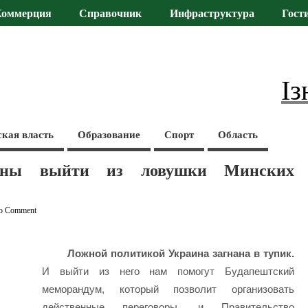
Коммерция
Справочник
Инфраструктура
Гост
Із
ская власть
Образование
Спорт
Область
жны выйти из ловушки Минских
o Comment
Ложной политикой Украина загнана в тупик.
И выйти из него нам помогут Будапештский
меморандум, который позволит организовать
действенные переговоры, и Правительство