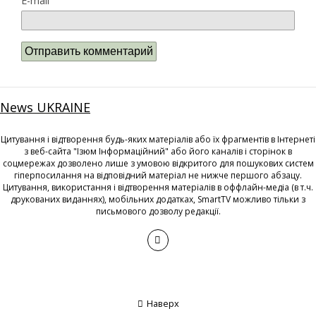
E-mail
News UKRAINE
Цитування і відтворення будь-яких матеріалів або їх фрагментів в Інтернеті
з веб-сайта "Ізюм Інформаційний" або його каналів і сторінок в
соцмережах дозволено лише з умовою відкритого для пошукових систем
гіперпосилання на відповідний матеріал не нижче першого абзацу.
Цитування, використання і відтворення матеріалів в оффлайн-медіа (в т.ч.
друкованих виданнях), мобільних додатках, SmartTV можливо тільки з
письмового дозволу редакції.
Наверх