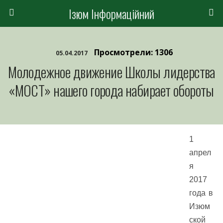
Ізюм Інформаційний
Просмотрели: 1306
05.04.2017
Молодежное движение Школы лидерства
«МОСТ» нашего города набирает обороты
1
апрел
я
2017
года в
Изюм
ской