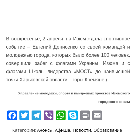
В воскресенье, 2 апреля, на Изюм ждала спортивное
событие – Евгений Денисенко со своей командой и
молодежью города, которых было более 100 человек,
совершили забег с флагами Украины, Изюма и с
флагами Школы лидерства «МОСТ» до наивысшей
точки Харьковской области – горы Кремянец.
Управление молодежи, спорта и имиджевых проектов Изюмского
городского совета
F
T
T
Vi
W
S
Pr
E
ac
w
el
b
h
k
in
m
Категории:
Анонсы
,
Афиша
,
Новости
,
Образование
e
itt
e
er
at
y
t
ai