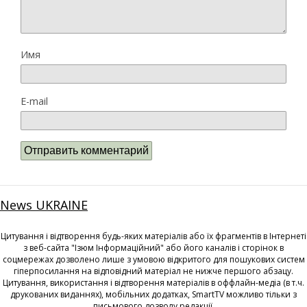
Имя
E-mail
News UKRAINE
Цитування і відтворення будь-яких матеріалів або їх фрагментів в Інтернеті
з веб-сайта "Ізюм Інформаційний" або його каналів і сторінок в
соцмережах дозволено лише з умовою відкритого для пошукових систем
гіперпосилання на відповідний матеріал не нижче першого абзацу.
Цитування, використання і відтворення матеріалів в оффлайн-медіа (в т.ч.
друкованих виданнях), мобільних додатках, SmartTV можливо тільки з
письмового дозволу редакції.