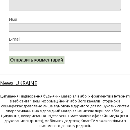
Имя
E-mail
News UKRAINE
Цитування і відтворення будь-яких матеріалів або їх фрагментів в Інтернеті
з веб-сайта "Ізюм Інформаційний" або його каналів і сторінок в
соцмережах дозволено лише з умовою відкритого для пошукових систем
гіперпосилання на відповідний матеріал не нижче першого абзацу.
Цитування, використання і відтворення матеріалів в оффлайн-медіа (в т.ч.
друкованих виданнях), мобільних додатках, SmartTV можливо тільки з
письмового дозволу редакції.