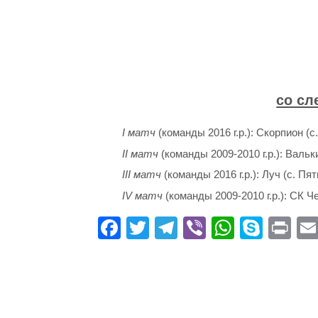
со сл
I матч
(команды 2016 г.р.): Скорпион (
II матч
(команды 2009-2010 г.р.): Валь
III матч
(команды 2016 г.р.): Луч (с. П
IV матч
(команды 2009-2010 г.р.): СК 
Fa
T
Te
Vi
W
S
Pr
ce
wi
le
be
ha
ky
in
bo
tte
gr
r
ts
pe
t
ok
r
a
A