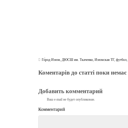
m
pp
Го́род Изюм
,
ДЮСШ им. Ткаченко
,
Изюмская ТГ
,
футбол
Коментарів до статті поки немає
Добавить комментарий
Ваш e-mail не будет опубликован.
Комментарий