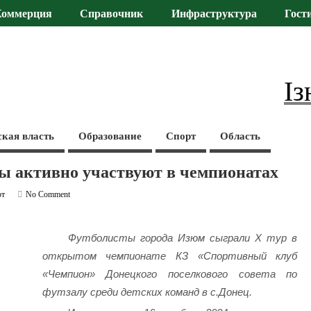
Коммерция
Справочник
Инфраструктура
Гост
Із
ская власть
Образование
Спорт
Область
активно участвуют в чемпионатах
рт
No Comment
Футболисты города Изюм сыграли Х тур в
открытом чемпионате КЗ «Спортивный клуб
«Чемпион» Донецкого поселкового совета по
футзалу среди детских команд в с.Донец.