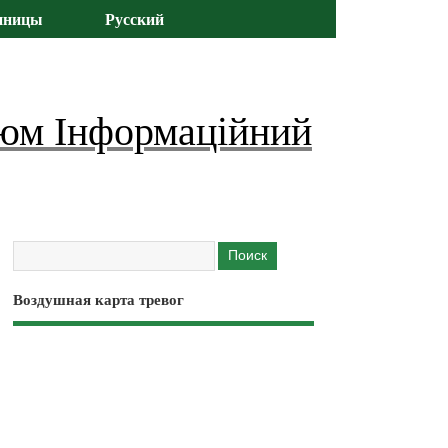
иницы
Русский
юм Інформаційний
Воздушная карта тревог