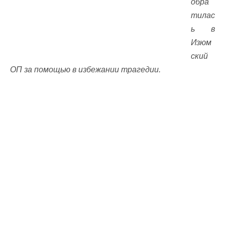
обра
тилас
ь в
Изюм
ский
ОП за помощью в избежании трагедии.