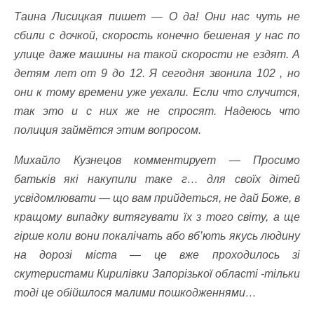
Таина Лисицкая пишет —
О да! Они нас чуть не
сбили с дочкой, скорость конечно бешеная у нас по
улице даже машины на такой скорости не ездят. А
детям лет от 9 до 12. Я сегодня звонила 102 , но
они к тому времени уже уехали. Если что случится,
так это и с них же не спросят. Надеюсь что
полиция займётся этим вопросом.
Михайло Кузнецов комментирует —
Просимо
батьків які накупили таке г… для своїх дітей
усвідомлювати — що вам прийдеться, не дай Боже, в
кращому випадку витягувати їх з того світу, а ще
гірше коли вони покалічать або вб’ють якусь людину
на дорозі міста — це вже проходилось зі
скутеристами Кирилівки Запорізької області -тільки
тоді це обійшлося малими пошкодженнями…