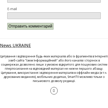
E-mail
News UKRAINE
Цитування і відтворення будь-яких матеріалів або їх фрагментів в Інтернеті
з веб-сайта "Ізюм Інформаційний" або його каналів і сторінок в
соцмережах дозволено лише з умовою відкритого для пошукових систем
гіперпосилання на відповідний матеріал не нижче першого абзацу.
Цитування, використання і відтворення матеріалів в оффлайн-медіа (в т.ч.
друкованих виданнях), мобільних додатках, SmartTV можливо тільки з
письмового дозволу редакції.