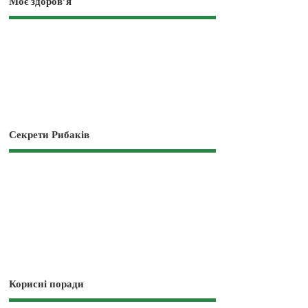
Моє здоров’я
Секрети Рибаків
Корисні поради