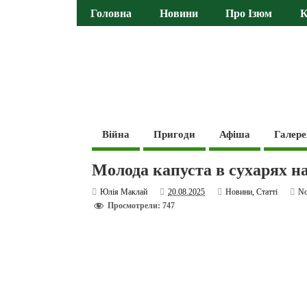
Головна
Новини
Про Ізюм
К
Війна
Пригоди
Афіша
Галере
Молода капуста в сухарях на
Юлія Маклай
20.08.2025
Новини
,
Статті
N
Просмотрели: 747