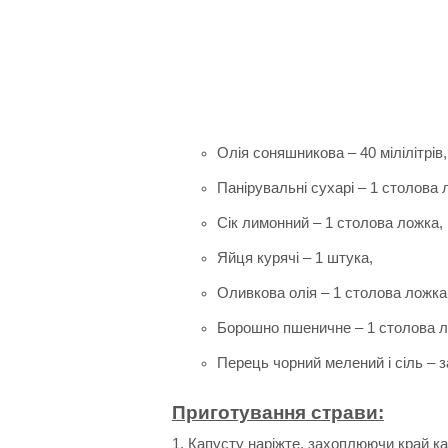
Олія соняшникова – 40 мілілітрів,
Панірувальні сухарі – 1 столова 
Сік лимонний – 1 столова ложка,
Яйця курячі – 1 штука,
Оливкова олія – 1 столова ложка
Борошно пшеничне – 1 столова л
Перець чорний мелений і сіль – з
Приготування страви:
1. Капусту наріжте, захоплюючи край ка