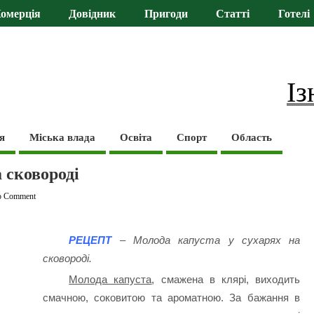
омерція
Довідник
Пригоди
Статті
Готелі
Із
я
Міська влада
Освіта
Спорт
Область
 сковороді
o Comment
РЕЦЕПТ
– Молода капуста у сухарях на
сковороді.
Молода капуста
, смажена в клярі, виходить
смачною, соковитою та ароматною. За бажання в