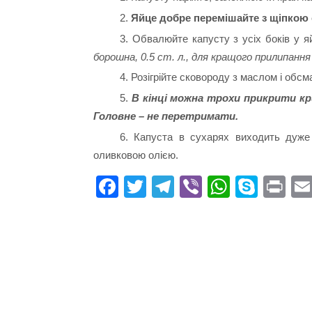
2.
Яйце добре перемішайте з щіпкою 
3. Обвалюйте капусту з усіх боків у я
борошна, 0.5 ст. л., для кращого прилипання 
4. Розігрійте сковороду з маслом і обсм
5.
В кінці можна трохи прикрити к
Головне – не перетримати.
6. Капуста в сухарях виходить дуже
оливковою олією.
Fa
T
Te
Vi
W
S
Pr
ce
wi
le
be
ha
ky
in
bo
tte
gr
r
ts
pe
t
ok
r
a
A
m
pp