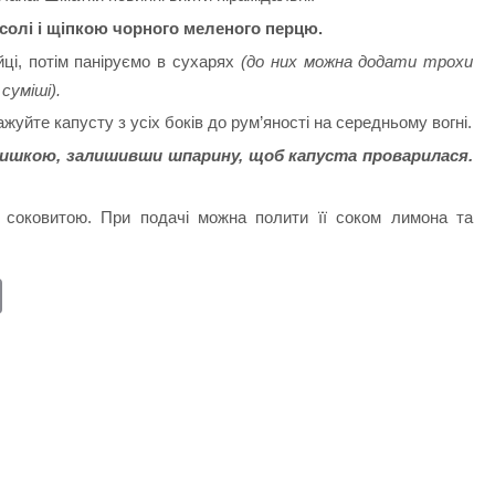
солі і щіпкою чорного меленого перцю.
йці, потім паніруємо в сухарях
(до них можна додати трохи
суміші).
ажуйте капусту з усіх боків до рум’яності на середньому вогні.
ришкою, залишивши шпарину, щоб капуста проварилася.
 соковитою. При подачі можна полити її соком лимона та
E
m
ail