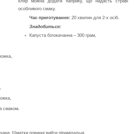
кляр можна додати паприку, що надасть страві
особливого смаку.
Час приготування:
20 хвилин для 2-х осіб.
Знадобиться:
Капуста білокачанна – 300 грам,
ложка,
,
ожка,
а смаком.
чана. Шматки повинні вийти пірамідальні.